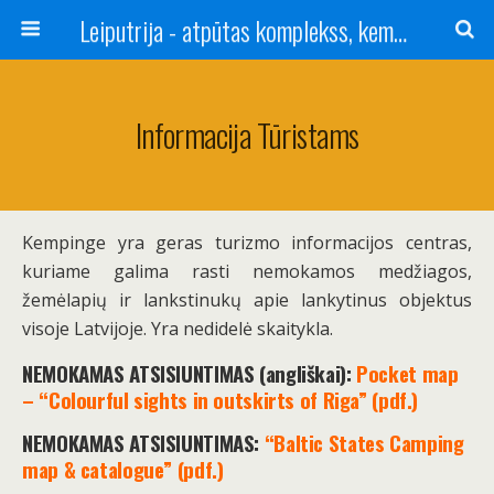
Leiputrija - atpūtas komplekss, kempings, viesu nams pie Rīgas / Camping, caravan site, bed and breakfast near Riga / Camping, caravanas, bungalows Letonia / Campingplatz, Caravanpark, Zimmer in Lettland / Kемпинг и гостевой дом к Риги
Informacija Tūristams
Kempinge yra geras turizmo informacijos centras,
kuriame galima rasti nemokamos medžiagos,
žemėlapių ir lankstinukų apie lankytinus objektus
visoje Latvijoje. Yra nedidelė skaitykla.
NEMOKAMAS ATSISIUNTIMAS (angliškai):
Pocket map
– “Colourful sights in outskirts of Riga” (pdf.)
NEMOKAMAS ATSISIUNTIMAS:
“Baltic States Camping
map & catalogue” (pdf.)