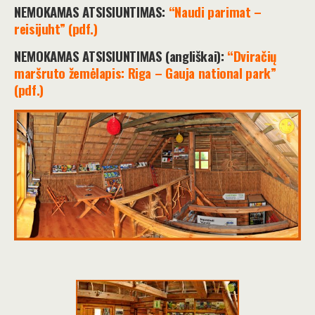
NEMOKAMAS ATSISIUNTIMAS:
“Naudi parimat –
reisijuht” (pdf.)
NEMOKAMAS ATSISIUNTIMAS (angliškai):
“Dviračių
maršruto žemėlapis: Riga – Gauja national park”
(pdf.)