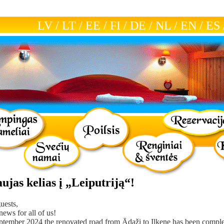
LV
/
LT
/
EE
/
FI
/
DE
/
NL
/
EN
/
ES
ujas kelias į „Leiputriją“!
uests,
ews for all of us!
tember 2024 the renovated road from Ādaži to Iļķene has been comple