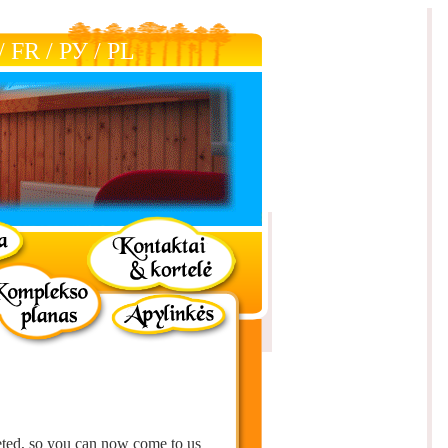
/
FR
/
РУ
/
РL
ted, so you can now come to us