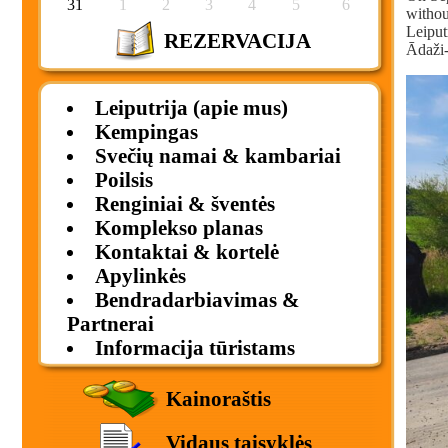
31
1
2
3
4
5
6
withou
Leiput
REZERVACIJA
Ādaži-
Leiputrija (apie mus)
Kempingas
Svečių namai & kambariai
Poilsis
Renginiai & šventės
Komplekso planas
Kontaktai & kortelė
Apylinkės
Bendradarbiavimas &
Partnerai
Informacija tūristams
Kainoraštis
Vidaus taisyklės