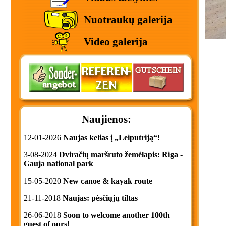
Nuotraukų galerija
Video galerija
Naujienos:
12-01-2026
Naujas kelias į „Leiputriją“!
3-08-2024
Dviračių maršruto žemėlapis: Riga -
Gauja national park
15-05-2020
New canoe & kayak route
21-11-2018
Naujas: pėsčiųjų tiltas
26-06-2018
Soon to welcome another 100th
guest of ours!