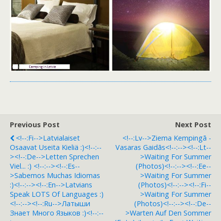
Previous Post
Next Post
<!--:fi-->Latvialaiset
<!--:lv-->Ziema Kempingā -
Osaavat Useita Kieliä :)<!--:--
Vasaras Gaidās<!--:--><!--:lt--
><!--:de-->Letten Sprechen
>Waiting For Summer
Viel... :) <!--:--><!--:es--
(photos)<!--:--><!--:ee--
>Sabemos Muchas Idiomas
>Waiting For Summer
:)<!--:--><!--:en-->Latvians
(photos)<!--:--><!--:fi--
Speak LOTS Of Languages :)
>Waiting For Summer
<!--:--><!--:ru-->Латыши
(photos)<!--:--><!--:de--
Знает Много Языков :)<!--:--
>Warten Auf Den Sommer