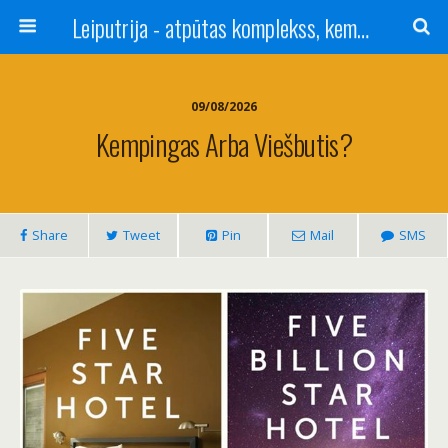
Leiputrija - atpūtas komplekss, kempings, viesu nams pie Rīgas / Camping, caravan site, bed and breakfast near Riga / Camping, caravanas, bungalows Letonia / Campingplatz, Caravanpark, Zimmer in Lettland / Kемпинг и гостевой дом к Риги
09/08/2026
Kempingas Arba Viešbutis?
Share
Tweet
Pin
Mail
SMS