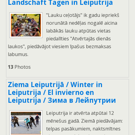
Landschaft Tagen in Leiputrija
"Lauku ceļotājs" ik gadu iepriekš
norunātā nedēļas nogalē aicina
labākās lauku atpūtas vietas
piedalīties "Atvērtajās dienās
laukos", piedāvājot viesiem īpašus bezmaksas
labumus.
13
Photos
Ziema Leiputrijā / Winter in
Leiputrija / El invierno en
Leiputrija / Зима в Лейпутрии
Leiputrija ir atvērta atpūtai 12
mēnešus gadā. Ziemā piedāvājam:
telpas pasākumiem, naktsmītnes