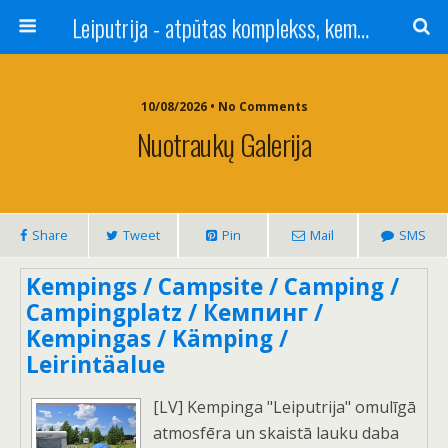
Leiputrija - atpūtas komplekss, kempings, viesu nams pie Rīgas / Camping, caravan site, bed and breakfast near Riga / Camping, caravanas, bungalows Letonia / Campingplatz, Caravanpark, Zimmer in Lettland / Kемпинг и гостевой дом к Риги
10/08/2026 • No Comments
Nuotraukų Galerija
Share
Tweet
Pin
Mail
SMS
Kempings / Campsite / Camping /
Campingplatz / Кемпинг /
Kempingas / Kämping /
Leirintäalue
[LV] Kempinga "Leiputrija" omulīgā
atmosfēra un skaistā lauku daba