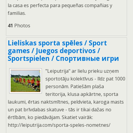
la casa es perfecta para pequeñas compañias y
familias.
41
Photos
Lieliskas sporta spēles / Sport
games / Juegos deportivos /
Sportspielen / Спортивные игри
"Leiputrija" ar lielu prieku uzņem
sportotāju kolektīvus - līdz pat 1000
personām. Patiešām plaša
teritorija, klusa apkārtne, sporta
laukumi, ērtas naktsmītnes, peldvieta, karoga masts
un pat brīvdabas skatuve - tās ir tikai dažas no
ērtībām, ko piedāvājam. Skatiet vairāk:
http://leiputrija.com/sporta-speles-nometnes/