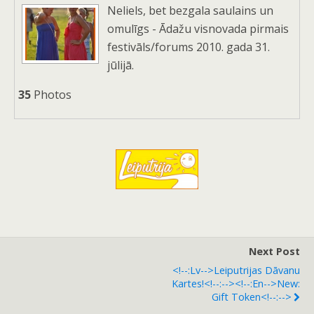
Neliels, bet bezgala saulains un
omulīgs - Ādažu visnovada pirmais
festivāls/forums 2010. gada 31.
jūlijā.
35
Photos
Next Post
<!--:lv-->Leiputrijas Dāvanu
Kartes!<!--:--><!--:en-->New:
Gift Token<!--:-->