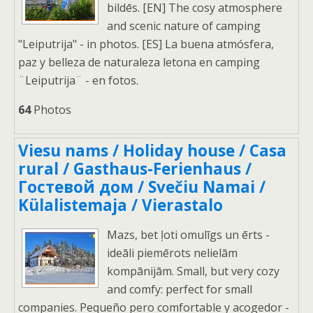
bildēs. [EN] The cosy atmosphere
and scenic nature of camping
"Leiputrija" - in photos. [ES] La buena atmósfera,
paz y belleza de naturaleza letona en camping
¨Leiputrija¨ - en fotos.
64
Photos
Viesu nams / Holiday house / Casa
rural / Gasthaus-Ferienhaus /
Гостевой дом / Svečiu Namai /
Külalistemaja / Vierastalo
Mazs, bet ļoti omulīgs un ērts -
ideāli piemērots nelielām
kompānijām. Small, but very cozy
and comfy: perfect for small
companies. Pequeño pero comfortable y acogedor -