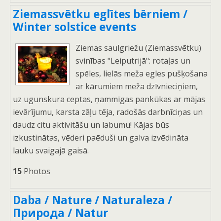
Ziemassvētku eglītes bērniem /
Winter solstice events
Ziemas saulgriežu (Ziemassvētku)
svinības "Leiputrijā": rotaļas un
spēles, lielās meža egles pušķošana
ar kārumiem meža dzīvnieciņiem,
uz ugunskura ceptas, ņammīgas pankūkas ar mājas
ievārījumu, karsta zāļu tēja, radošās darbnīciņas un
daudz citu aktivitāšu un labumu! Kājas būs
izkustinātas, vēderi paēduši un galva izvēdināta
lauku svaigajā gaisā.
15
Photos
Daba / Nature / Naturaleza /
Природа / Natur