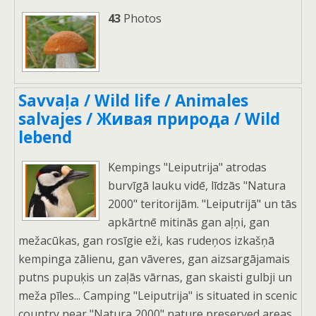
43
Photos
Savvaļa / Wild life / Animales
salvajes / Живая природа / Wild
lebend
Kempings "Leiputrija" atrodas
burvīgā lauku vidē, līdzās "Natura
2000" teritorijām. "Leiputrijā" un tās
apkārtnē mitinās gan aļņi, gan
mežacūkas, gan rosīgie eži, kas rudeņos izkašņā
kempinga zālienu, gan vāveres, gan aizsargājamais
putns pupuķis un zaļās vārnas, gan skaisti gulbji un
meža pīles... Camping "Leiputrija" is situated in scenic
country near "Natura 2000" nature preserved areas,