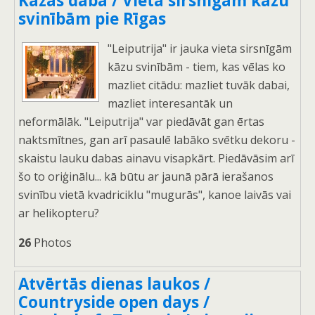
Kāzas dabā / Vieta sirsnīgām kāzu
svinībām pie Rīgas
"Leiputrija" ir jauka vieta sirsnīgām
kāzu svinībām - tiem, kas vēlas ko
mazliet citādu: mazliet tuvāk dabai,
mazliet interesantāk un
neformālāk. "Leiputrija" var piedāvāt gan ērtas
naktsmītnes, gan arī pasaulē labāko svētku dekoru -
skaistu lauku dabas ainavu visapkārt. Piedāvāsim arī
šo to oriģinālu... kā būtu ar jaunā pārā ierašanos
svinību vietā kvadriciklu "mugurās", kanoe laivās vai
ar helikopteru?
26
Photos
Atvērtās dienas laukos /
Countryside open days /