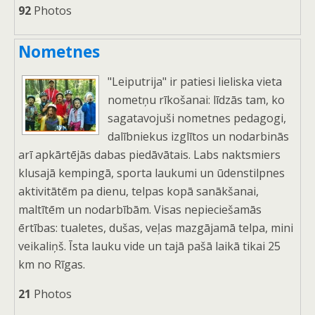
92
Photos
Nometnes
"Leiputrija" ir patiesi lieliska vieta
nometņu rīkošanai: līdzās tam, ko
sagatavojuši nometnes pedagogi,
dalībniekus izglītos un nodarbinās
arī apkārtējās dabas piedāvātais. Labs naktsmiers
klusajā kempingā, sporta laukumi un ūdenstilpnes
aktivitātēm pa dienu, telpas kopā sanākšanai,
maltītēm un nodarbībām. Visas nepieciešamās
ērtības: tualetes, dušas, veļas mazgājamā telpa, mini
veikaliņš. Īsta lauku vide un tajā pašā laikā tikai 25
km no Rīgas.
21
Photos