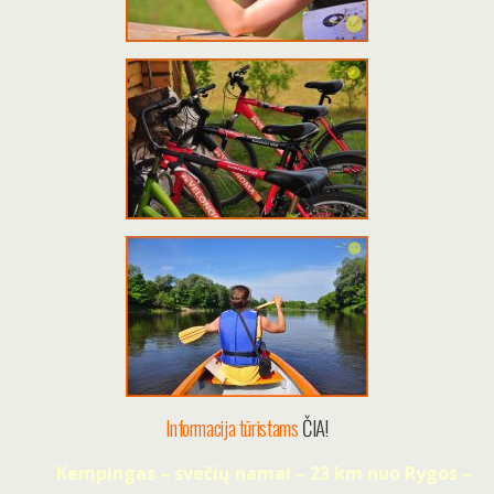
Informacija tūristams
ČIA!
Kempingas – svečių namai – 23 km nuo Rygos –