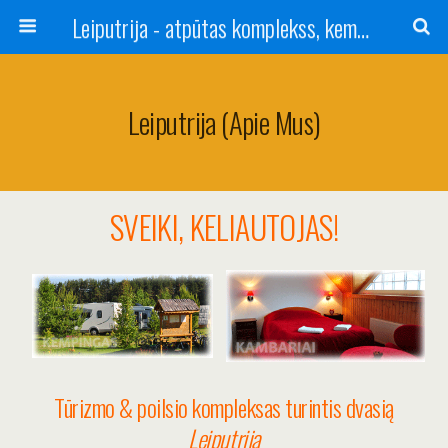
Leiputrija - atpūtas komplekss, kempings, viesu nams pie Rīgas / Camping, caravan site, bed and breakfast near Riga / Camping, caravanas, bungalows Letonia / Campingplatz, Caravanpark, Zimmer in Lettland / Kемпинг и гостевой дом к Риги
Leiputrija (apie Mus)
SVEIKI, KELIAUTOJAS!
Tūrizmo & poilsio kompleksas turintis dvasią
Leiputrija