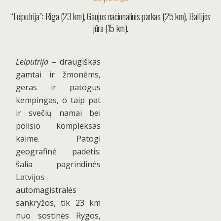
“Leiputrija”: Riga (23 km), Gaujos nacionalinis parkas (25 km), Baltijos
jūra (15 km).
Leiputrija
– draugiškas
gamtai ir žmonėms,
geras ir patogus
kempingas, o taip pat
ir svečių namai bei
poilsio kompleksas
kaime. Patogi
geografinė padėtis:
šalia pagrindinės
Latvijos
automagistralės
sankryžos, tik 23 km
nuo sostinės Rygos,