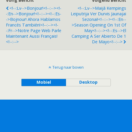
Vorig Bericht
Volgend Bericht
<!--:lv-->Bonjour!<!--:--><!-
<!--:lv-->Maijā Kempings
-:en-->Bonjour!<!--:--><!--:es-
Leiputrija Ver Durvis Jaunajai
->Bojnour! Ahora Hablamos
Sezonai!<!--:--><!--:en--
Francés También!<!--:--><!-
>Season Opening On 1st Of
-:fr-->Notre Page Web Parle
May<!--:--><!--:es-->El
Maintenant Aussi Français!
Camping A Ser Abierto De 1
<!--:-->
De Mayo<!--:-->
Terug naar boven
Mobiel
Desktop