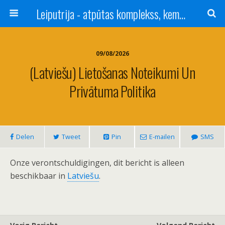
Leiputrija - atpūtas komplekss, kempings, viesu nams pie Rīgas / Camping, caravan site, bed and breakfast near Riga / Camping, caravanas, bungalows Letonia / Campingplatz, Caravanpark, Zimmer in Lettland / Kемпинг и гостевой дом к Риги
09/08/2026
(Latviešu) Lietošanas Noteikumi Un
Privātuma Politika
Delen
Tweet
Pin
E-mailen
SMS
Onze verontschuldigingen, dit bericht is alleen
beschikbaar in
Latviešu
.