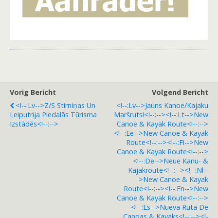
Vorig Bericht
Volgend Bericht
<!--:lv-->Z/s Stirniņas Un
<!--:lv-->Jauns Kanoe/kajaku
Leiputrija Piedalās Tūrisma
Maršruts!<!--:--><!--:lt-->New
Izstādēs<!--:-->
Canoe & Kayak Route<!--:-->
<!--:ee-->New Canoe & Kayak
Route<!--:--><!--:fi-->New
Canoe & Kayak Route<!--:-->
<!--:de-->Neue Kanu- &
Kajakroute<!--:--><!--:nl--
>New Canoe & Kayak
Route<!--:--><!--:en-->New
Canoe & Kayak Route<!--:-->
<!--:es-->Nueva Ruta De
Canoas & Kayaks<!--:--><!-