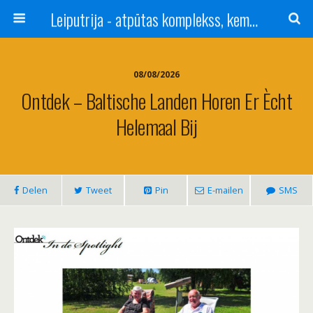
Leiputrija - atpūtas komplekss, kempings, viesu nams pie Rīgas / Camping, caravan site, bed and breakfast near Riga / Camping, caravanas, bungalows Letonia / Campingplatz, Caravanpark, Zimmer in Lettland / Kемпинг и гостевой дом к Риги
08/08/2026
Ontdek – Baltische Landen Horen Er Ècht
Helemaal Bij
Delen
Tweet
Pin
E-mailen
SMS