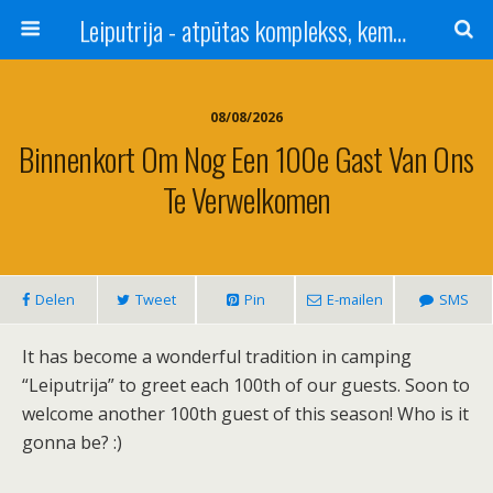
Leiputrija - atpūtas komplekss, kempings, viesu nams pie Rīgas / Camping, caravan site, bed and breakfast near Riga / Camping, caravanas, bungalows Letonia / Campingplatz, Caravanpark, Zimmer in Lettland / Kемпинг и гостевой дом к Риги
08/08/2026
Binnenkort Om Nog Een 100e Gast Van Ons
Te Verwelkomen
Delen
Tweet
Pin
E-mailen
SMS
It has become a wonderful tradition in camping
“Leiputrija” to greet each 100th of our guests. Soon to
welcome another 100th guest of this season! Who is it
gonna be? :)