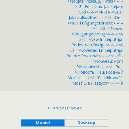
>Naujas: Pėsčiųjų Tiltas<!--:--
><!--:ee-->Uus: Jalakäijate
Sild<!--:--><!--:fi-->Uusi:
Jalankulkusilta<!--:--><!--:de--
>Neu: Fußgängerbrücke<!--:--
><!--:nl-->Nieuw:
Voetgangersbrug<!--:--><!-
-:en-->New In Leiputrija:
Pedestrian Bridge<!--:--><!-
-:es-->Novedad En Leiputrija:
Puente Peatonal<!--:--><!--:fr-
->Nouveau: Pont
Piétonnier<!--:--><!--:ru--
>Новость: Пешеходный
Мост<!--:--><!--:pl-->Nowość:
Most Dla Pieszych<!--:-->
Terug naar boven
Mobiel
Desktop