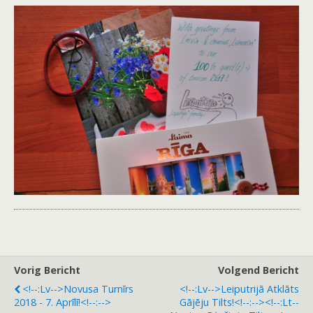
Vorig Bericht
Volgend Bericht
<!--:lv-->Novusa Turnīrs
<!--:lv-->Leiputrijā Atklāts
2018 - 7. Aprīlī!<!--:-->
Gājēju Tilts!<!--:--><!--:lt--