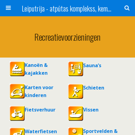
Leiputrija - atpūtas komplekss, kempings, viesu nams pie Rīgas / Camping, caravan site, bed and breakfast near Riga / Camping, caravanas, bungalows Letonia / Campingplatz, Caravanpark, Zimmer in Lettland / Kемпинг и гостевой дом к Риги
Recreatievoorzieningen
Kanoën &
Sauna’s
kajakken
Karten voor
Schieten
kinderen
Fietsverhuur
Vissen
Sportvelden &
Waterfietsen