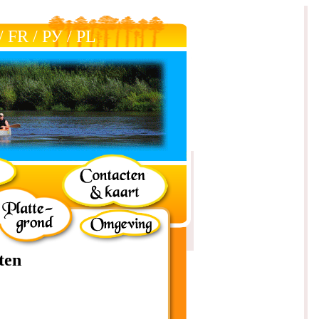
/
FR
/
РУ
/
РL
ten