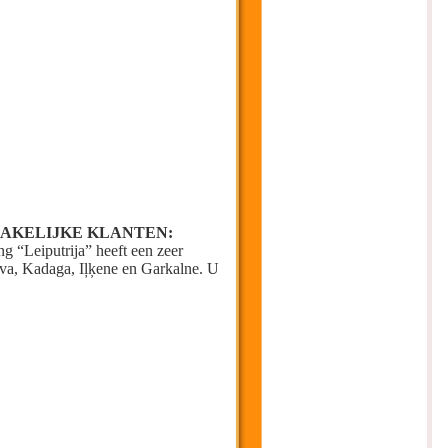
ZAKELIJKE KLANTEN:
g “Leiputrija” heeft een zeer
ava, Kadaga, Iļķene en Garkalne. U