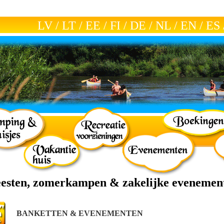
LV
/
LT
/
EE
/
FI
/
DE
/
NL
/
EN
/
ES
eesten, zomerkampen & zakelijke evenemen
BANKETTEN & EVENEMENTEN