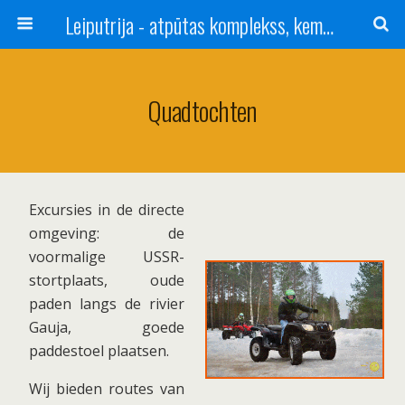
Leiputrija - atpūtas komplekss, kempings, viesu nams pie Rīgas / Camping, caravan site, bed and breakfast near Riga / Camping, caravanas, bungalows Letonia / Campingplatz, Caravanpark, Zimmer in Lettland / Kемпинг и гостевой дом к Риги
Quadtochten
Excursies in de directe
omgeving: de
voormalige USSR-
stortplaats, oude
paden langs de rivier
Gauja, goede
paddestoel plaatsen.
Wij bieden routes van