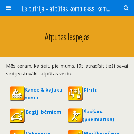
Leiputrija - atpūtas komplekss, kempings, viesu nams pie Rīgas / Camping, caravan site, bed and breakfast near Riga / Camping, caravanas, bungalows Letonia / Campingplatz, Caravanpark, Zimmer in Lettland / Kемпинг и гостевой дом к Риги
Atpūtas Iespējas
Mēs ceram, ka šeit, pie mums, Jūs atradīsit tieši savai
sirdij vistuvāko atpūtas veidu:
Kanoe & kajaku
Pirtis
noma
Šaušana
Bagiji bērniem
(pneimatika)
Velonoma
Makšķerēšana