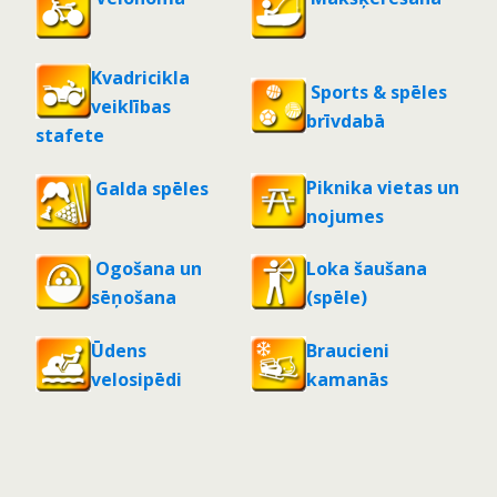
Kvadricikla
Sports & spēles
veiklības
brīvdabā
stafete
Piknika vietas un
Galda spēles
nojumes
Ogošana un
Loka šaušana
sēņošana
(spēle)
Ūdens
Braucieni
velosipēdi
kamanās