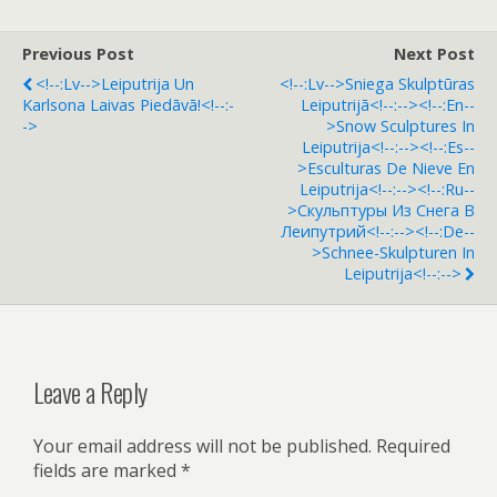
Previous Post
Next Post
<!--:lv-->Leiputrija Un
<!--:lv-->Sniega Skulptūras
Karlsona Laivas Piedāvā!<!--:-
Leiputrijā<!--:--><!--:en--
->
>Snow Sculptures In
Leiputrija<!--:--><!--:es--
>Esculturas De Nieve En
Leiputrija<!--:--><!--:ru--
>Скульптуры Из Снега В
Леипутрий<!--:--><!--:de--
>Schnee-Skulpturen In
Leiputrija<!--:-->
Leave a Reply
Your email address will not be published.
Required
fields are marked
*