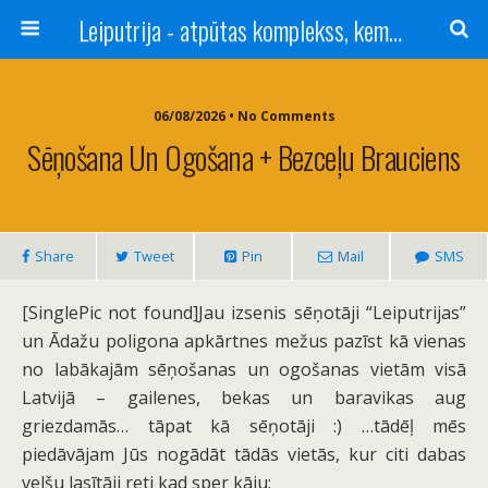
Leiputrija - atpūtas komplekss, kempings, viesu nams pie Rīgas / Camping, caravan site, bed and breakfast near Riga / Camping, caravanas, bungalows Letonia / Campingplatz, Caravanpark, Zimmer in Lettland / Kемпинг и гостевой дом к Риги
06/08/2026 • No Comments
Sēņošana Un Ogošana + Bezceļu Brauciens
Share
Tweet
Pin
Mail
SMS
[SinglePic not found]
Jau izsenis sēņotāji “Leiputrijas”
un Ādažu poligona apkārtnes mežus pazīst kā vienas
no labākajām sēņošanas un ogošanas vietām visā
Latvijā – gailenes, bekas un baravikas aug
griezdamās… tāpat kā sēņotāji :) …tādēļ mēs
piedāvājam Jūs nogādāt tādās vietās, kur citi dabas
velšu lasītāji reti kad sper kāju: