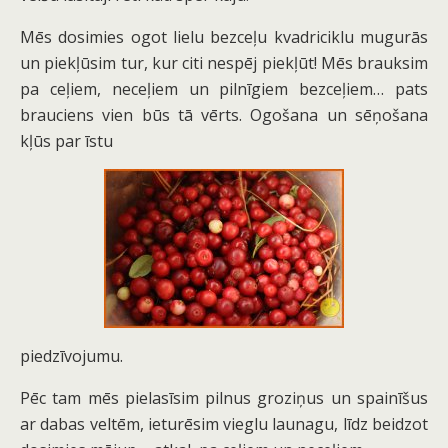
Mēs dosimies ogot lielu bezceļu kvadriciklu mugurās
un piekļūsim tur, kur citi nespēj piekļūt! Mēs brauksim
pa ceļiem, neceļiem un pilnīgiem bezceļiem… pats
brauciens vien būs tā vērts. Ogošana un sēņošana
kļūs par īstu
piedzīvojumu.
Pēc tam mēs pielasīsim pilnus groziņus un spainīšus
ar dabas veltēm, ieturēsim vieglu launagu, līdz beidzot