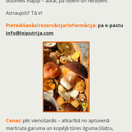
dosimies mājup – atkal, pa ceļiem un neceļiem.
Aizraujoši? Tā ir!
Pieteikšanās/rezervācija/informācija:
pa e-pastu
info@leiputrija.com
Cenas:
pēc vienošanās – atkarībā no aptuvenā
maršruta garuma un kopējā tūres ilguma (lūdzu,