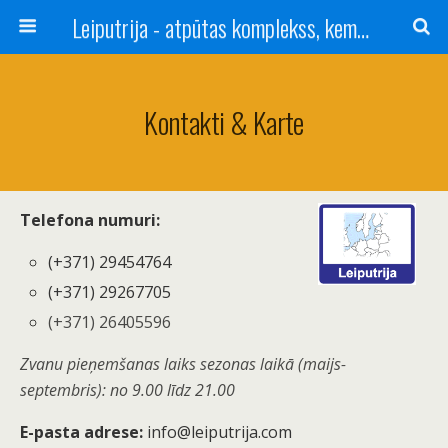
Leiputrija - atpūtas komplekss, kempings, viesu nams pie Rīgas / Camping, caravan site, bed and breakfast near Riga / Camping, caravanas, bungalows Letonia / Campingplatz, Caravanpark, Zimmer in Lettland / Kемпинг и гостевой дом к Риги
Kontakti & Karte
Тelefona numuri:
(+371) 29454764
(+371) 29267705
(+371) 26405596
Zvanu pieņemšanas laiks sezonas laikā (maijs-
septembris): no 9.00 līdz 21.00
E-pasta adrese:
info@leiputrija.com