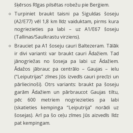
šķērsos Rīgas pilsētas robežu pie Berģiem.
Turpiniet braukt taisni pa Siguldas šoseju
(A2/E77) vēl 1,8 km līdz vaiduktam, pirms kura
nogriezieties pa labi – uz A1/E67 šoseju
(Tallinas/Saulkrastu virziens).
Brauciet pa A1 šoseju cauri Baltezeram. Tālāk
ir divi varianti: var braukt cauri Ādažiem. Tad
jānogriežas no šoseja pa labi uz Ādažiem.
Ādažos jābrauc pa centrālo – Gaujas – ielu
(“Leiputrijas” zīmes Jūs izvedīs cauri precīzi un
pārliecinoši). Otrs variants: braukt pa šoseju
garām Ādažiem un pārbraucot Gaujas tiltu,
pēc 600 metriem nogriezieties pa labi
(skatieties kempinga “Leiputrija” norādi uz
šosejas). Arī pa šo ceļu zīmes Jūs aizvedīs līdz
pat kempingam.