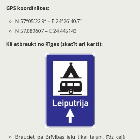
GPS koordinātes:
N 57°05´22.9” – E 24°26´40.7”
N 57.089607 – E 24.445143
Kā atbraukt no Rīgas (skatīt arī karti):
Brauciet pa Brīvības ielu tikai taisni, līdz ceļš