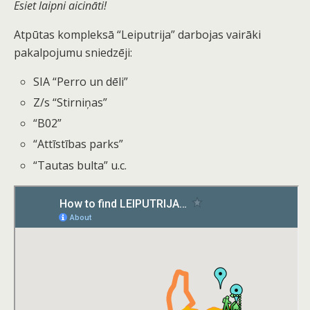
Esiet laipni aicināti!
Atpūtas kompleksā “Leiputrija” darbojas vairāki
pakalpojumu sniedzēji:
SIA “Perro un dēli”
Z/s “Stirniņas”
“B02”
“Attīstības parks”
“Tautas bulta” u.c.