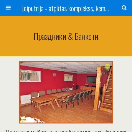
Leiputrija - atpūtas komplekss, kempings, viesu nams pie Rīgas / Camping, caravan site, bed and breakfast near Riga / Camping, caravanas, bungalows Letonia / Campingplatz, Caravanpark, Zimmer in Lettland / Kемпинг и гостевой дом к Риги
Праздники & Банкети
Предлагаем Вам все необходимое для больших