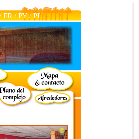
/
FR
/
РУ
/
РL