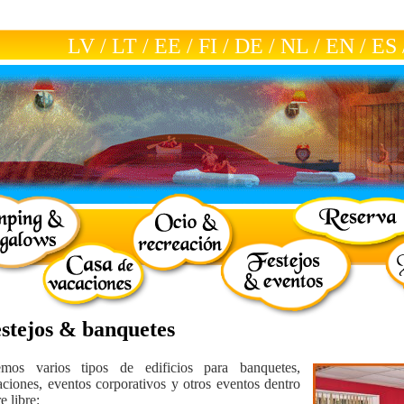
LV
/
LT
/
EE
/
FI
/
DE
/
NL
/
EN
/
ES
estejos & banquetes
emos varios tipos de edificios para banquetes,
aciones, eventos corporativos y otros eventos dentro
re libre: