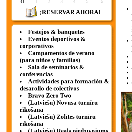
31
1
2
3
4
5
6
¡RESERVAR AHORA!
Festejos & banquetes
Eventos deportivos &
corporativos
Campamentos de verano
(para niños y familias)
Sala de seminarios &
conferencias
Actividades para formación &
desarollo de colectivos
Bravo Zero Two
(Latviešu) Novusa turnīru
rīkošana
(Latviešu) Zolītes turnīru
rīkošana
(Latviešu) Reāls piedzīvojums