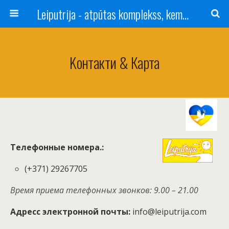
Leiputrija - atpūtas komplekss, kempings, viesu nams pie Rīgas / Camping, caravan site, bed and breakfast near Riga / Camping, caravanas, bungalows Letonia / Campingplatz, Caravanpark, Zimmer in Lettland / Kемпинг и гостевой дом к Риги
Kонтакти & Карта
Телефонные номера.:
(+371) 29267705
Время приема телефонных звонков: 9.00 – 21.00
Адресс электронной почты:
info@leiputrija.com