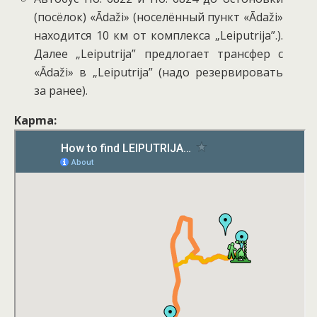
(посёлок) «Ādaži» (носелённый пункт «Ādaži»
находится 10 км от комплекса „Leiputrija”.).
Далее „Leiputrija” предлогает трансфер с
«Ādaži» в „Leiputrija” (надо резервировать
за ранее).
Kapma: