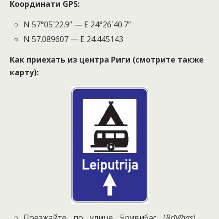
Координати GPS:
N 57°05´22.9” — E 24°26´40.7”
N 57.089607 — E 24.445143
Как приехать из центра Риги (смотрите также
карту):
Поезжайте по улице Бривибас (
Brīvības
)