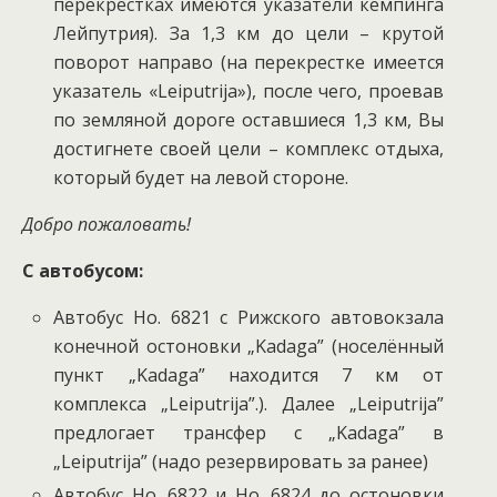
перекрестках имеются указатели кемпинга
Лейпутрия). За 1,3 км до цели – крутой
поворот направо (на перекрестке имеется
указатель «Leiputrija»), после чего, проевав
по земляной дороге оставшиеся 1,3 км, Вы
достигнете своей цели – комплекс отдыха,
который будет на левой стороне.
Добро пожаловать!
С автобусом:
Автобус
Но. 6821
с Рижского автовокзала
конечной остоновки „Kadaga” (носелённый
пункт „Kadaga” находится 7 км от
комплекса „Leiputrija”.). Далее „Leiputrija”
предлогает трансфер с „Kadaga” в
„Leiputrija” (надо резервировать за ранее)
Автобус
Но. 6822
и
Но. 6824
до остоновки