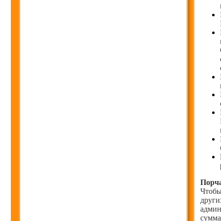
Порч
Чтобы
други
админ
сумма