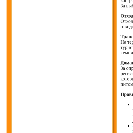
костр
За вы
Отхо
Отход
отход
Транс
На те
турис
кемпи
Дома
За оп
регис
котор
питом
Прави