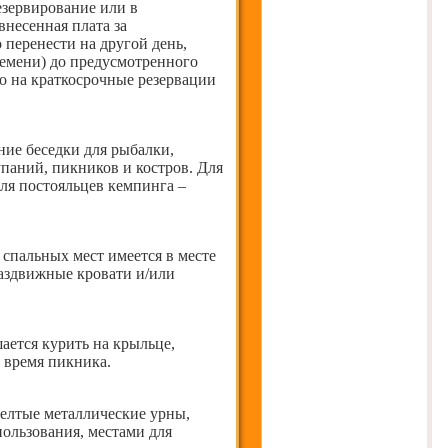
езервирование или в
внесенная плата за
перенести на другой день,
ремени) до предусмотренного
о на краткосрочные резервации
ние беседки для рыбалки,
упаний, пикников и костров. Для
Для постояльцев кемпинга –
 спальных мест имеется в месте
раздвижные кровати и/или
ается курить на крыльце,
о время пикника.
желтые металлические урны,
ользования, местами для