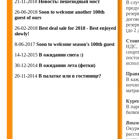
21-11-2018
Новость: пешеходный мост
В слу
преду
26-06-2018
Soon to welcome another 100th
резер
guest of ours
догов
резер
26-02-2018
Best deal sale for 2018 - Best enjoyed
(до 2
slowly!
Стоим
8-06-2017
Soon to welcome season's 100th guest
НДС, 
спорт
14-12-2015
B ожидании снега :)
посто
испол
30-12-2014
B ожидании лета (фотки)
Прави
20-11-2014
В палатке или в гостинице?
В каж
ночле
матра
Курен
В пар
балко
Внима
Окурк
расст