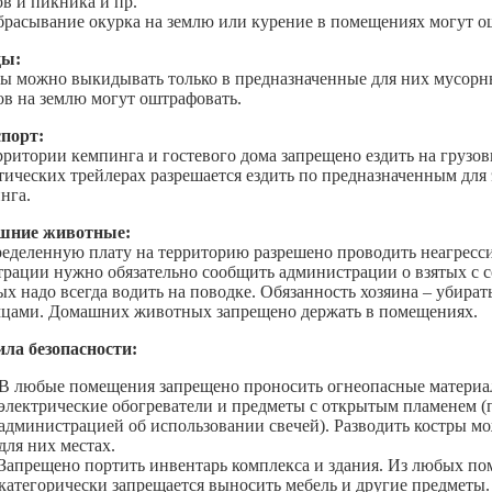
ов и пикника и пр.
брасывание окурка на землю или курение в помещениях могут о
ды:
ы можно выкидывать только в предназначенные для них мусорн
ов на землю могут оштрафовать.
порт:
рритории кемпинга и гостевого дома запрещено ездить на грузов
тических трейлерах разрешается ездить по предназначенным для 
нга.
шние животные:
ределенную плату на территорию разрешено проводить неагресси
трации нужно обязательно сообщить администрации о взятых с
ых надо всегда водить на поводке. Обязанность хозяина – убират
цами. Домашних животных запрещено держать в помещениях.
ла безопасности:
В любые помещения запрещено проносить огнеопасные материа
электрические обогреватели и предметы с открытым пламенем (п
администрацией об использовании свечей). Разводить костры м
для них местах.
Запрещено портить инвентарь комплекса и здания. Из любых по
категорически запрещается выносить мебель и другие предметы.