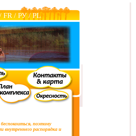
/
FR
/
РУ
/
РL
м беспокоиться, поэтому
и внутреннего распорядка и