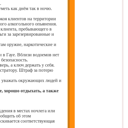
.
меть как днём так в ночю.
окоя клиентов на территории
ого алкогольного опьянения.
 клиента, пребывающего в
ьги за зарезервированные и
там оружие, наркотические и
и в Гауе. Вблизи водоемов нет
 безопасность.
ерь, а ключ держать у себя.
стратору. Штраф за потерю
, уважать окружающих людей и
е, хорошо отдыхать, а также
дения в местах ночлега или
ообщить об этом
ыскивается соответствующая