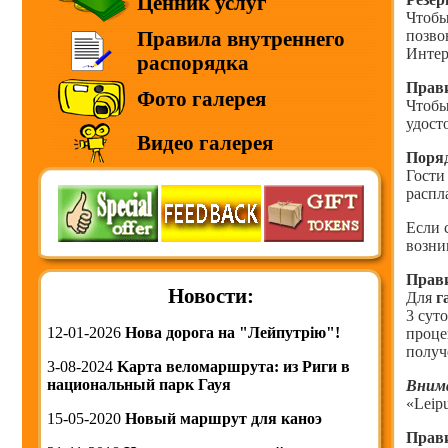
Ценник услуг
Чтобы
позво
Правила внутреннего
Интер
распорядка
Прави
Фото галерея
Чтобы
удост
Видео галерея
Поряд
Гости
распл
Если 
возни
Прави
Новости:
Для
г
3 сут
12-01-2026
Нова дорога на "Лейпутрію"!
проце
получ
3-08-2024
Kарта веломаршрута: из Риги в
национальный парк Гауя
Вним
«Leipu
15-05-2020
Новый маршрут для каноэ
Прави