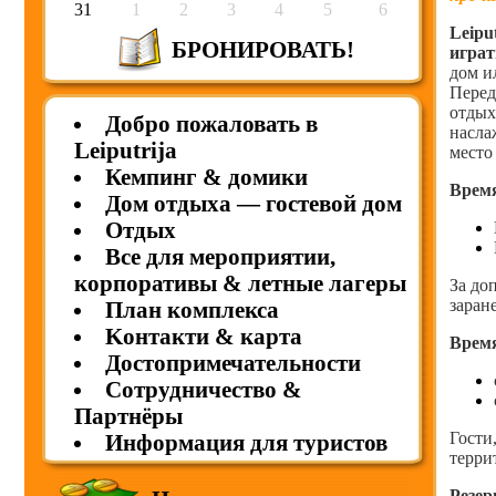
31
1
2
3
4
5
6
Leipu
БРОНИРОВАТЬ!
игра
дом и
Перед
отдых
Добро пожаловать в
насла
Leiputrija
место
Кемпинг & домики
Время
Дом отдыха — гостевой дом
Отдых
Все для мероприятии,
корпоративы & летные лагеры
За до
заран
План комплекса
Kонтакти & карта
Врем
Достопримечательности
Cотрудничество &
Партнёры
Гости
Информация для туристов
терри
Резер