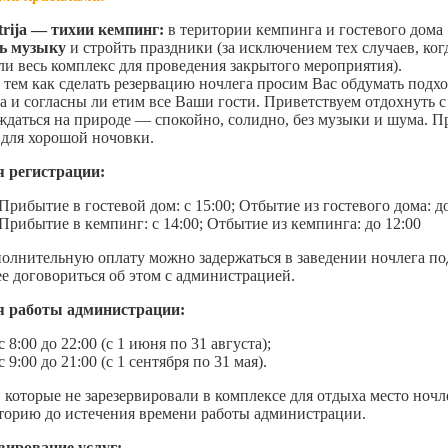
trija — тихии кемпинг:
в територии кемпинга и гостевого дома «
ть музыку
и стройть праздники (за исключением тех случаев, ког
ли весь комплекс для проведения закрытого мероприятия).
 тем как сделать резервацию ночлега просим Вас обдумать подх
а и согласны ли етим все Ваши гости. Приветствуем отдохнуть с 
ждаться на природе — спокойно, солидно, без музыки и шума. П
 для хорошой ночовки.
 регистрации:
Прибытие в гостевой дом: с 15:00; Отбытие из гостевого дома: до
Прибытие в кемпинг: с 14:00; Отбытие из кемпинга: до 12:00
полнительную оплату можно задержаться в заведении ночлега по
ее договориться об этом с администрацией.
я работы администрации:
с 8:00 до 22:00 (с 1 июня по 31 августа);
с 9:00 до 21:00 (с 1 сентября по 31 мая).
, которые не зарезервировали в комплексе для отдыха место ночл
торию до истечения времени работы администрации.
вирование услуг: