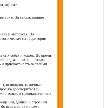
штрафовать.
ые урны. За выбрасывание
иках и автобусах. На
этого местам на территории
вных собак и кошек. Во время
 собой домашних животных,
ь и присматривать за своими
лы, использовать личные
росьба договориться с
ожно только в предназначенных
мещений, зданий и строений
 Во всех местах ночлега