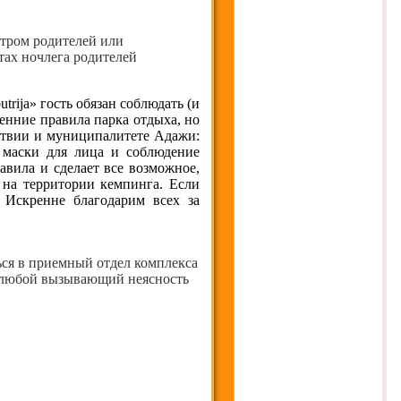
отром родителей или
тах ночлега родителей
trija» гость обязан соблюдать (и
ренние правила парка отдыха, но
атвии и муниципалитете Адажи:
 маски для лица и соблюдение
авила и сделает все возможное,
 на территории кемпинга. Если
. Искренне благодарим всех за
ся в приемный отдел комплекса
 любой вызывающий неясность