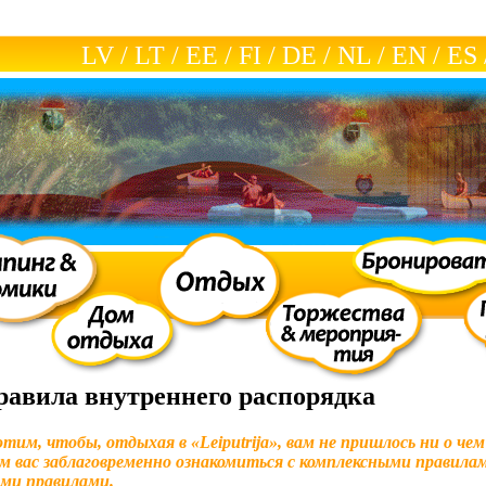
LV
/
LT
/
EE
/
FI
/
DE
/
NL
/
EN
/
ES
равила внутреннего распорядка
тим, чтобы, отдыхая в «Leiputrija», вам не пришлось ни о че
м вас заблаговременно ознакомиться с комплексными правилам
ми правилами.