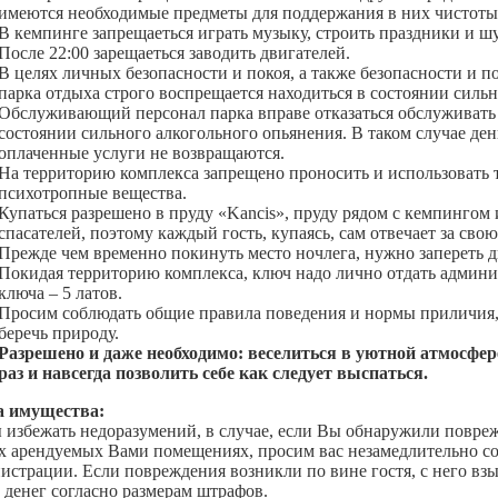
имеются необходимые предметы для поддержания в них чистоты
В кемпинге запрещаеться играть музыку, строить праздники и шу
После 22:00 зарещаеться заводить двигателей.
В целях личных безопасности и покоя, а также безопасности и п
парка отдыха строго воспрещается находиться в состоянии сильн
Обслуживающий персонал парка вправе отказаться обслуживать
состоянии сильного алкогольного опьянения. В таком случае ден
оплаченные услуги не возвращаются.
На территорию комплекса запрещено проносить и использовать 
психотропные вещества.
Купаться разрешено в пруду «Kancis», пруду рядом с кемпингом 
спасателей, поэтому каждый гость, купаясь, сам отвечает за свою
Прежде чем временно покинуть место ночлега, нужно запереть дв
Покидая территорию комплекса, ключ надо лично отдать админи
ключа – 5 латов.
Просим соблюдать общие правила поведения и нормы приличия
беречь природу.
Разрешено и даже необходимо: веселиться в уютной атмосфер
раз и навсегда позволить себе как следует выспаться.
а имущества:
 избежать недоразумений, в случае, если Вы обнаружили повреж
х арендуемых Вами помещениях, просим вас незамедлительно с
истрации. Если повреждения возникли по вине гостя, с него вз
 денег согласно размерам штрафов.