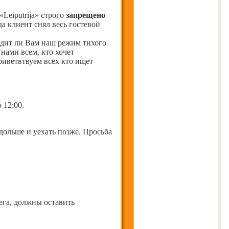
Leiputrija» строго
запрещено
да клиент снял весь гостевой
одит ли Вам наш режим тихого
нами всем, кто хочет
риветвтвуем всех кто ищет
 12:00.
дольше и уехать позже. Просьба
ега, должны оставить