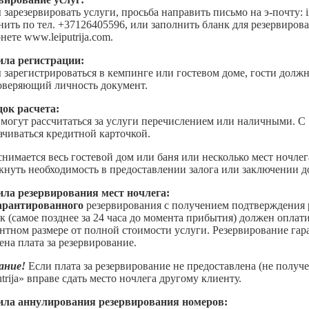
 зарезервировать услуги, просьба направить письмо на э-почту: i
нить по тел. +37126405596, или заполнить бланк для резервиров
нете www.leiputrija.com.
ла регистрации:
 зарегистрироваться в кемпинге или гостевом доме, гости дол
оверяющий личность документ.
ок расчета:
 могут рассчитаться за услуги перечислением или наличными. С 
ачиваться кредитной карточкой.
снимается весь гостевой дом или баня или несколько мест ночлега
кнуть необходимость в предоставлении залога или заключении д
ла резервирования мест ночлега:
арантированного
резервирования с получением подтверждения р
ок (самое позднее за 24 часа до момента прибытия) должен оплат
нтном размере от полной стоимости услуги. Резервирование гара
ена плата за резервирование.
ание!
Если плата за резервирование не предоставлена (не получе
trija» вправе сдать место ночлега другому клиенту.
ла аннулирования резервирования номеров: