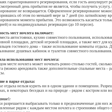
чаях гарантированного резервирования, если гость аннулирует р
смотренный день прибытия не является, чтобы получить услугу, 
вирование не возвращается. Оформленное резервирование можно 
орившись об этом по меньшей мере за 7 дней (по латвийскому в
вированием момента прибытия. Это возможность касаеться тольк
 дней) и на индивидуальных резервации (до 10 персон).
ость мест ночлега включает:
места автостоянки, кухню совместного пользования, использова
ивной площадки, детской игровой площадки, а также мест для к
яльцев гостевого дома – также использование комнаты отдыха. 
ьзование душевых кабинок и туалетов совместного пользования.
ла использования мест ночлега:
дом месте ночлега может ночевать ровно столько гостей, сколько
га (можно арендовать также дополнительные спальные места – 
сы.
ие в парке отдыха:
ке отдыха нельзя курить ни в одном здании и помещении. Разреш
нах, в некоторых беседках и на природе – рядом с костром или в
ние!:
и разрешается выбрасывать только в предназначенные для них 
авленные рядом с каждым местом ночлега и строениями общего п