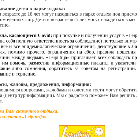
вание детей в парке отдыха:
в возрасте до 18 лет могут находиться в парке отдыха под присм
омоченных лиц. Дети в возрасте до 5 лет могут находиться в мес
атно.
ла, касающиеся Covid:
при покупке и получении услуг в «Leipu
 на себя полную ответственность за соблюдение) не только внут
 все и все эпидемиологические ограничения, действующие в Л
ая, помимо прочего, ограничения на сбор, правила ношения
нции между людьми. «Leiputrija» приглашает всех соблюдать пр
 им помочь, разместив информационные плакаты и указатели
какие-либо сомнения, обратитесь за советом на регистрации
ание и терпение.
сы, жалобы, предложения, информация:
ющимися вопросами, жалобами и советами гости могут обратить
а (центр туринформации). Мы с радостью поможем Вам решить
с.
м Вам сказочного отдыха,
оллектив «Leiputrija».