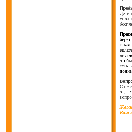
Пребы
Дети 
уполн
беспл
Прави
берет
также
включ
диста
чтобы
есть 
поним
Вопро
С име
отдых
вопро
Желае
Ваш к