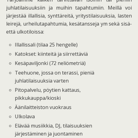
juhlatilaisuuksiin ja muihin tapahtumiin. Meillä voi
järjestää illallisia, synttäreitä, yritystilaisuuksia, lasten
leirejä, urheilutapahtumia, kesätansseja ym sekä sisä-
että ulkotiloissa:
Illallissali (tilaa 25 hengelle)
Katokset: kiinteitä ja siirrettäviä
Kesäpaviljonki (72 neliömetriä)
Teehuone, jossa on terassi, pieniä
juhlatilaisuuksia varten
Pitopalvelu, pöytien kattaus,
pikkukauppa/kioski
Äänilaitteiston vuokraus
Ulkolava
Elävää musiikkia, DJ, tilaisuuksien
järjestäminen ja juontaminen