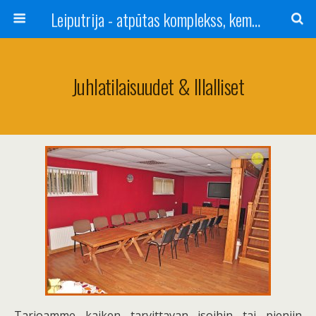
Leiputrija - atpūtas komplekss, kempings, viesu nams pie Rīgas / Camping, caravan site, bed and breakfast near Riga / Camping, caravanas, bungalows Letonia / Campingplatz, Caravanpark, Zimmer in Lettland / Kемпинг и гостевой дом к Риги
Juhlatilaisuudet & Illalliset
Tarjoamme kaiken tarvittavan isoihin tai pieniin