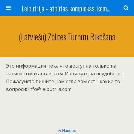
Leiputrija - atpūtas komplekss, kempings, viesu nams pie Rīgas / Camping, caravan site, bed and breakfast near Riga / Camping, caravanas, bungalows Letonia / Campingplatz, Caravanpark, Zimmer in Lettland / Kемпинг и гостевой дом к Риги
(Latviešu) Zolītes Turnīru Rīkošana
Это информация пока что доступна только на
латишском и англиском. Извините за неудобство.
Пожалуйста пишите нам если вам есть какие то
вопроси: info@leiputrija.com
Наверх