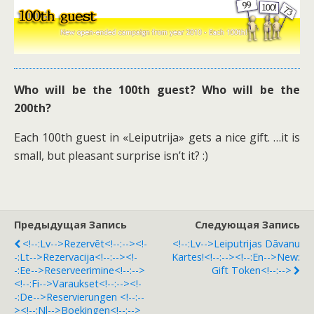
Who will be the 100th guest? Who will be the
200th?
Each 100th guest in «Leiputrija» gets a nice gift. …it is
small, but pleasant surprise isn’t it? :)
Предыдущая Запись
Следующая Запись
<!--:lv-->Rezervēt<!--:--><!-
<!--:lv-->Leiputrijas Dāvanu
-:lt-->Rezervacija<!--:--><!-
Kartes!<!--:--><!--:en-->New:
-:ee-->Reserveerimine<!--:-->
Gift Token<!--:-->
<!--:fi-->Varaukset<!--:--><!-
-:de-->Reservierungen <!--:--
><!--:nl-->Boekingen<!--:-->