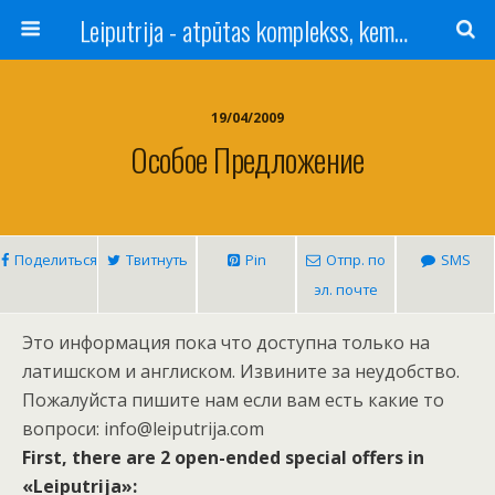
Leiputrija - atpūtas komplekss, kempings, viesu nams pie Rīgas / Camping, caravan site, bed and breakfast near Riga / Camping, caravanas, bungalows Letonia / Campingplatz, Caravanpark, Zimmer in Lettland / Kемпинг и гостевой дом к Риги
19/04/2009
Особое Предложение
Поделиться
Твитнуть
Pin
Отпр. по
SMS
эл. почте
Это информация пока что доступна только на
латишском и англиском. Извините за неудобство.
Пожалуйста пишите нам если вам есть какие то
вопроси: info@leiputrija.com
First, there are 2 open-ended special offers in
«Leiputrija»: