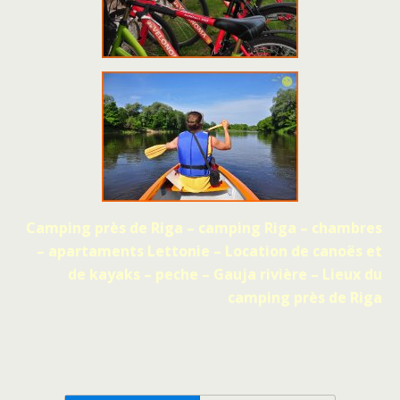
Camping près de Riga – camping Riga – chambres
– apartaments Lettonie – Location de canoës et
de kayaks – peche – Gauja rivière – Lieux du
camping près de Riga