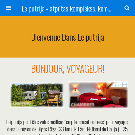
Leiputrija - atpūtas komplekss, kempings, viesu nams pie Rīgas / Camping, caravan site, bed and breakfast near Riga / Camping, caravanas, bungalows Letonia / Campingplatz, Caravanpark, Zimmer in Lettland / Kемпинг и гостевой дом к Риги
Bienvenue Dans Leiputrija
BONJOUR, VOYAGEUR!
Leiputrija peut être votre meilleur “emplacement de base” pour voyager
dans la région de Riga: Riga (23 km), le Parc National de Gauja (~ 25