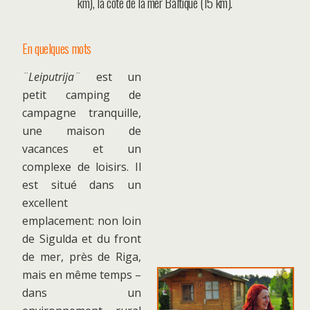
km), la côte de la mer Baltique (15 km).
En quelques mots
¨Leiputrija¨
est un
petit camping de
campagne tranquille,
une maison de
vacances et un
complexe de loisirs. Il
est situé dans un
excellent
emplacement: non loin
de Sigulda et du front
de mer, près de Riga,
mais en même temps –
dans un