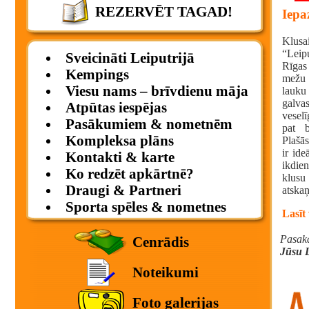
REZERVĒT TAGAD!
Iepa
Klusa
“Leip
Sveicināti Leiputrijā
Rīgas
Kempings
mežu 
Viesu nams – brīvdienu māja
lauku
galvas
Atpūtas iespējas
veselī
Pasākumiem & nometnēm
pat b
Kompleksa plāns
Plašās
ir ide
Kontakti & karte
ikdie
Ko redzēt apkārtnē?
klusu
Draugi & Partneri
atskaņ
Sporta spēles & nometnes
Lasīt
Pasaka
Cenrādis
Jūsu L
Noteikumi
Foto galerijas