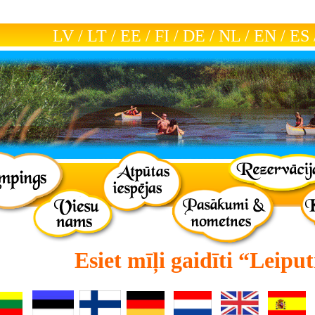
LV
/
LT
/
EE
/
FI
/
DE
/
NL
/
EN
/
ES
Esiet mīļi gaidīti
“Leiput