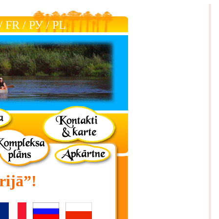
/
FR
/
РУ
/
РL
rijā”!