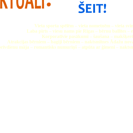
Vieta sporta spēlēm – vieta nometnēm – vieta sv
Laba pirts – viesu nams pie Rīgas – bērnu ballītes –
Korporatīvie pasākumi – šaušana – makšķer
Atrakcijas bērniem – bagiji bērniem – naktsmītnes Ādažu no
brīvdienu māja – romantisks numuriņš – atpūta ar ģimeni – naktsm