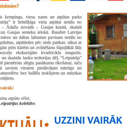
zīsimies?
is kempings, viesu nams un atpūtas parks
utrija” ir brīnišķīga vieta atpūtai netālu no
 – Ādažu novadā – Gaujas krastā, skaistā
un Gaujas senteku ielokā. Baudiet Latvijas
 mieru un dabas labumus pavisam netālu no
pilsētas, atpūtieties pēc sirds patikas: sākot ar
gām pirts kūrēm un zvilnēšanu šūpuļtīklā līdz
ezceļu ekskursijām kvadriciklu mugurās.
 un skaistās lauku teritorijas dēļ, “Leiputrija”
āli piemērota slēgtu pasākumu rīkošanai, taču
nā saviem viesiem piedāvājam mierīgu un
 atmosfēru: bez ballīšu trokšņiem un mūzikas
otājiem.
 vairāk!
inu atpūtu vēlot,
eiputrijas kolektīvs