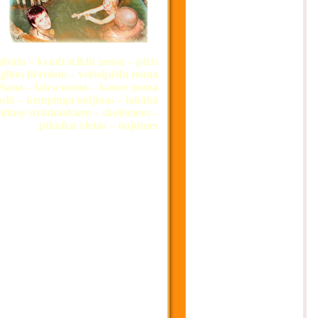
inībām – kvadraciklu noma – pirts
 eglītes bērniem – velosipēdu noma
ēšana – laivu noma – kanoe noma
vadā – kempinga mājiņas – labākā
ītnes strādniekiem – skolēniem –
pikniku vietas – nojumes