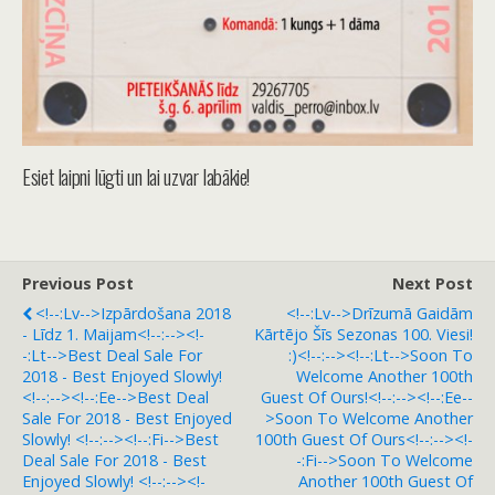
Esiet laipni lūgti un lai uzvar labākie!
Previous Post
Next Post
<!--:lv-->Izpārdošana 2018
<!--:lv-->Drīzumā Gaidām
- Līdz 1. Maijam<!--:--><!-
Kārtējo Šīs Sezonas 100. Viesi!
-:lt-->Best Deal Sale For
:)<!--:--><!--:lt-->Soon To
2018 - Best Enjoyed Slowly!
Welcome Another 100th
<!--:--><!--:ee-->Best Deal
Guest Of Ours!<!--:--><!--:ee--
Sale For 2018 - Best Enjoyed
>Soon To Welcome Another
Slowly! <!--:--><!--:fi-->Best
100th Guest Of Ours<!--:--><!-
Deal Sale For 2018 - Best
-:fi-->Soon To Welcome
Enjoyed Slowly! <!--:--><!-
Another 100th Guest Of