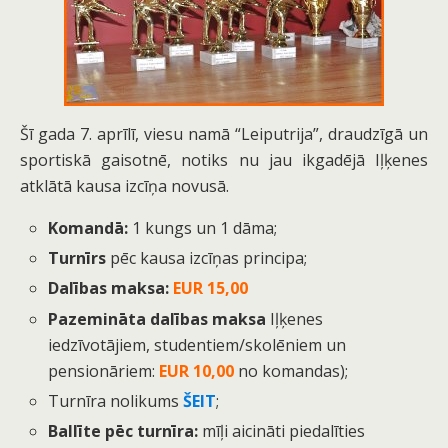
Šī gada 7. aprīlī, viesu namā “Leiputrija”, draudzīgā un
sportiskā gaisotnē, notiks nu jau ikgadējā Iļķenes
atklātā kausa izcīņa novusā.
Komandā:
1 kungs un 1 dāma;
Turnīrs
pēc kausa izcīņas principa;
Dalības maksa:
EUR 15,00
Pazemināta dalības maksa
Iļķenes
iedzīvotājiem, studentiem/skolēniem un
pensionāriem:
EUR 10,00
no komandas);
Turnīra nolikums
ŠEIT
;
Ballīte pēc turnīra:
mīļi aicināti piedalīties