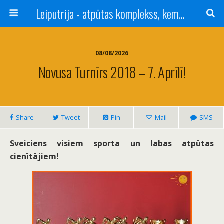
Leiputrija - atpūtas komplekss, kempings, viesu nams pie Rīgas / Camping, caravan site, bed and breakfast near Riga / Camping, caravanas, bungalows Letonia / Campingplatz, Caravanpark, Zimmer in Lettland / Kемпинг и гостевой дом к Риги
08/08/2026
Novusa Turnīrs 2018 – 7. Aprīlī!
Share
Tweet
Pin
Mail
SMS
Sveiciens visiem sporta un labas atpūtas
cienītājiem!