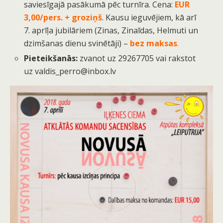
saviesīgajā pasākumā pēc turnīra. Cena:
EUR
3,00/pers. + groziņš
. Kausu ieguvējiem, kā arī
7. aprīļa jubilāriem (Zinas, Zinaīdas, Helmuti un
dzimšanas dienu svinētāji) –
bez maksas
.
Pieteikšanās:
zvanot uz 29267705 vai rakstot
uz valdis_perro@inbox.lv