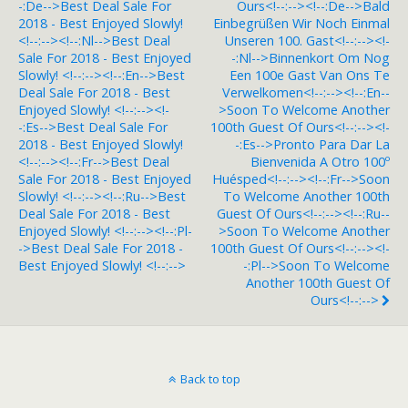
-:de-->Best Deal Sale For
Ours<!--:--><!--:de-->Bald
2018 - Best Enjoyed Slowly!
Einbegrüßen Wir Noch Einmal
<!--:--><!--:nl-->Best Deal
Unseren 100. Gast<!--:--><!-
Sale For 2018 - Best Enjoyed
-:nl-->Binnenkort Om Nog
Slowly! <!--:--><!--:en-->Best
Een 100e Gast Van Ons Te
Deal Sale For 2018 - Best
Verwelkomen<!--:--><!--:en--
Enjoyed Slowly! <!--:--><!-
>Soon To Welcome Another
-:es-->Best Deal Sale For
100th Guest Of Ours<!--:--><!-
2018 - Best Enjoyed Slowly!
-:es-->Pronto Para Dar La
<!--:--><!--:fr-->Best Deal
Bienvenida A Otro 100º
Sale For 2018 - Best Enjoyed
Huésped<!--:--><!--:fr-->Soon
Slowly! <!--:--><!--:ru-->Best
To Welcome Another 100th
Deal Sale For 2018 - Best
Guest Of Ours<!--:--><!--:ru--
Enjoyed Slowly! <!--:--><!--:pl-
>Soon To Welcome Another
->Best Deal Sale For 2018 -
100th Guest Of Ours<!--:--><!-
Best Enjoyed Slowly! <!--:-->
-:pl-->Soon To Welcome
Another 100th Guest Of
Ours<!--:-->
Back to top