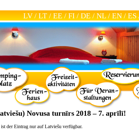
LV
/
LT
/
EE
/
FI
/
DE
/
NL
/
EN
/
ES
atviešu) Novusa turnīrs 2018 – 7. aprīlī!
 ist der Eintrag nur auf
Latviešu
verfügbar.