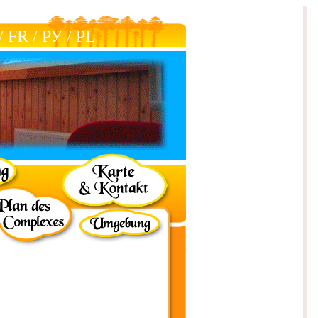
/
FR
/
РУ
/
РL