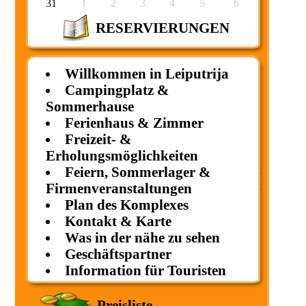
31
1
2
3
4
5
6
RESERVIERUNGEN
Willkommen in Leiputrija
Campingplatz &
Sommerhause
Ferienhaus & Zimmer
Freizeit- &
Erholungsmöglichkeiten
Feiern, Sommerlager &
Firmenveranstaltungen
Plan des Komplexes
Kontakt & Karte
Was in der nähe zu sehen
Geschäftspartner
Information für Touristen
Preisliste