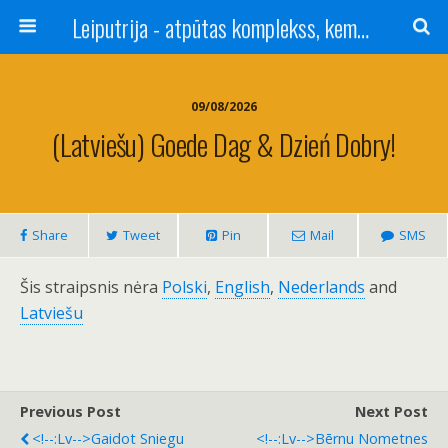
Leiputrija - atpūtas komplekss, kempings, viesu nams pie Rīgas / Camping, caravan site, bed and breakfast near Riga / Camping, caravanas, bungalows Letonia / Campingplatz, Caravanpark, Zimmer in Lettland / Kемпинг и гостевой дом к Риги
09/08/2026
(Latviešu) Goede Dag & Dzień Dobry!
Share
Tweet
Pin
Mail
SMS
Šis straipsnis nėra
Polski
,
English
,
Nederlands
and
Latviešu
Previous Post
Next Post
<!--:lv-->Gaidot Sniegu
<!--:lv-->Bērnu Nometnes