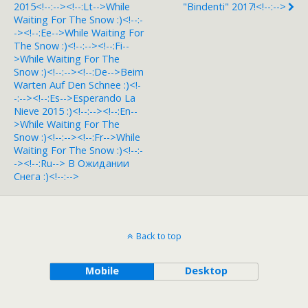
2015<!--:--><!--:lt-->While
"Bindenti" 2017!<!--:-->
Waiting For The Snow :)<!--:-
-><!--:ee-->While Waiting For
The Snow :)<!--:--><!--:fi--
>While Waiting For The
Snow :)<!--:--><!--:de-->Beim
Warten Auf Den Schnee :)<!-
-:--><!--:es-->Esperando La
Nieve 2015 :)<!--:--><!--:en--
>While Waiting For The
Snow :)<!--:--><!--:fr-->While
Waiting For The Snow :)<!--:-
-><!--:ru--> B Ожидании
Снега :)<!--:-->
Back to top
Mobile
Desktop