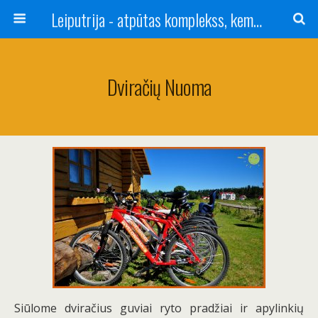
Leiputrija - atpūtas komplekss, kempings, viesu nams pie Rīgas / Camping, caravan site, bed and breakfast near Riga / Camping, caravanas, bungalows Letonia / Campingplatz, Caravanpark, Zimmer in Lettland / Kемпинг и гостевой дом к Риги
Dviračių Nuoma
Siūlome dviračius guviai ryto pradžiai ir apylinkių