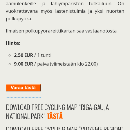
aamulenkeille ja lähiympäriston tutkailuun. On
vuokrattavana myös lastenistuimia ja yksi nuorten
polkupyörä.
Ilmaisen polkupyöräreittikartan saa vastaanotosta.
Hinta:
2,50 EUR
/ 1 tunti
9,00 EUR
/ päivä (viimeistään klo 22.00)
DOWLOAD FREE CYCLING MAP “RIGA-GAUJA
NATIONAL PARK”
TÄSTÄ
DOWLOAD FREE CYCLING MAP “VIDZEME REGION”