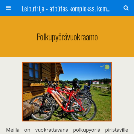
Leiputrija - atpūtas komplekss, kempings, viesu nams pie Rīgas / Camping, caravan site, bed and breakfast near Riga / Camping, caravanas, bungalows Letonia / Campingplatz, Caravanpark, Zimmer in Lettland / Kемпинг и гостевой дом к Риги
Polkupyörävuokraamo
Meillä on vuokrattavana polkupyöriä piristäville