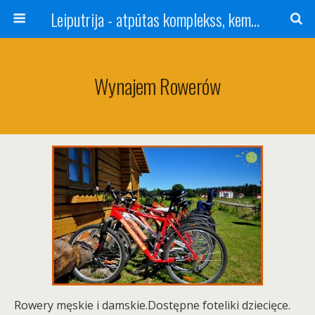
Leiputrija - atpūtas komplekss, kempings, viesu nams pie Rīgas / Camping, caravan site, bed and breakfast near Riga / Camping, caravanas, bungalows Letonia / Campingplatz, Caravanpark, Zimmer in Lettland / Kемпинг и гостевой дом к Риги
Wynajem Rowerów
Rowery męskie i damskie.Dostępne foteliki dziecięce.