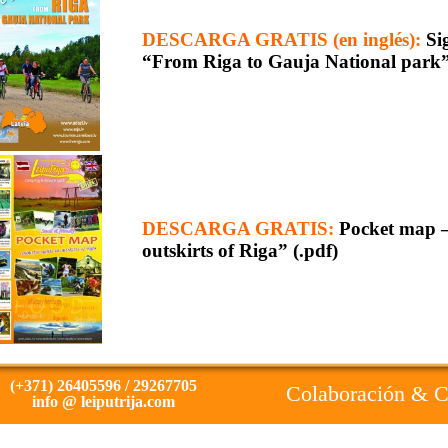
DESCARGA GRATIS (en inglés):
Si
“From Riga to Gauja National park”
DESCARGA GRATIS:
Pocket map –
outskirts of Riga” (.pdf)
(+371) 26405596 / 29267705
Colaboración & 
info @ leiputrija.com