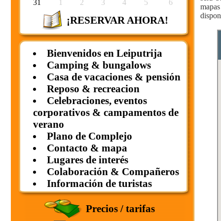
31
1
2
3
4
5
6
mapas 
dispon
¡RESERVAR AHORA!
Bienvenidos en Leiputrija
Camping & bungalows
Casa de vacaciones & pensión
Reposo & recreacion
Celebraciones, eventos
corporativos & campamentos de
verano
Plano de Complejo
Contacto & mapa
Lugares de interés
Colaboración & Compañeros
Información de turistas
Precios / tarifas