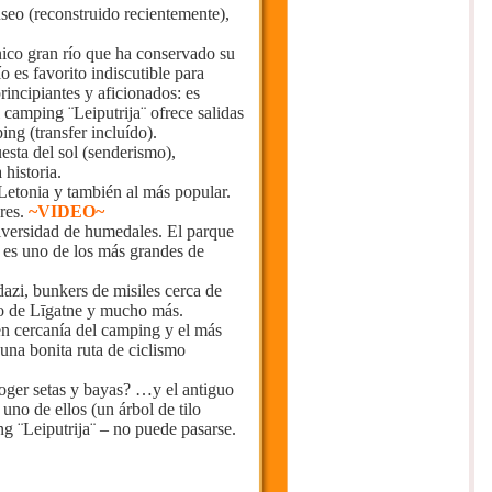
eo (reconstruido recientemente),
nico gran río que ha conservado su
o es favorito indiscutible para
rincipiantes y aficionados: es
 camping ¨Leiputrija¨ ofrece salidas
ng (transfer incluído).
sta del sol (senderismo),
historia.
Letonia y también al más popular.
res.
~VIDEO~
iversidad de humedales. El parque
 es uno de los más grandes de
dazi, bunkers de misiles cerca de
to de Līgatne y mucho más.
en cercanía del camping y el más
na bonita ruta de ciclismo
ger setas y bayas? …y el antiguo
no de ellos (un árbol de tilo
ng ¨Leiputrija¨ – no puede pasarse.