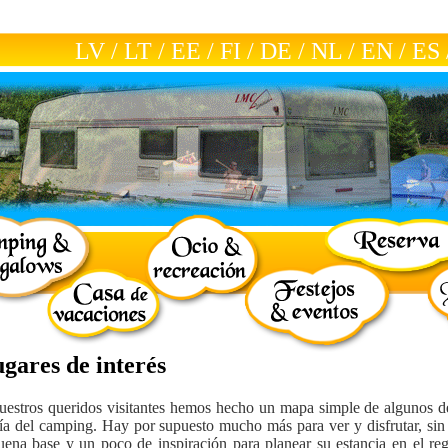
LV
/
LT
/
EE
/
FI
/
DE
/
NL
/
EN
/
ES
gares de interés
uestros queridos visitantes hemos hecho un mapa simple de algunos de
ía del camping. Hay por supuesto mucho más para ver y disfrutar, s
uena base y un poco de inspiración para planear su estancia en el re