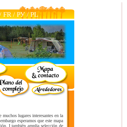
/
FR
/
РУ
/
РL
 muchos lugares interesantes en la
in embargo esperamos que este mapa
gión. I también amplia selección de