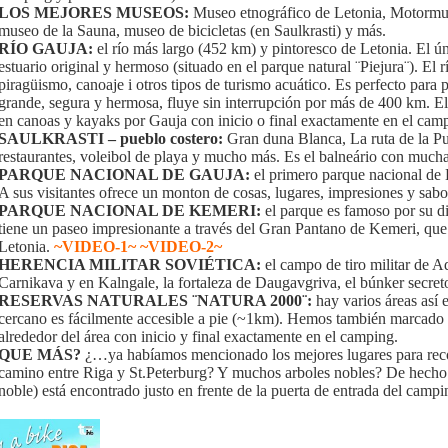
LOS MEJORES MUSEOS:
Museo etnográfico de Letonia, Motormus
museo de la Sauna, museo de bicicletas (en Saulkrasti) y más.
RÍO GAUJA:
el río más largo (452 km) y pintoresco de Letonia. El ú
estuario original y hermoso (situado en el parque natural ¨Piejura¨). El rí
piragüismo, canoaje i otros tipos de turismo acuático. Es perfecto para p
grande, segura y hermosa, fluye sin interrupción por más de 400 km. El
en canoas y kayaks por Gauja con inicio o final exactamente en el campi
SAULKRASTI – pueblo costero:
Gran duna Blanca, La ruta de la Pue
restaurantes, voleibol de playa y mucho más. Es el balneário con mucha 
PARQUE NACIONAL DE GAUJA:
el primero parque nacional de 
A sus visitantes ofrece un monton de cosas, lugares, impresiones y sabo
PARQUE NACIONAL DE KEMERI:
el parque es famoso por su d
tiene un paseo impresionante a través del Gran Pantano de Kemeri, que
Letonia.
~VIDEO-1~
~VIDEO-2~
HERENCIA MILITAR SOVIÉTICA:
el campo de tiro militar de A
Carnikava y en Kalngale, la fortaleza de Daugavgriva, el búnker secre
RESERVAS NATURALES ¨NATURA 2000¨:
hay varios áreas así 
cercano es fácilmente accesible a pie (~1km). Hemos también marcado u
alrededor del área con inicio y final exactamente en el camping.
QUE MÁS?
¿…ya habíamos mencionado los mejores lugares para reco
camino entre Riga y St.Peterburg? Y muchos arboles nobles? De hecho u
noble) está encontrado justo en frente de la puerta de entrada del campi