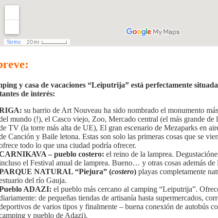
breve:
ping y casa de vacaciones “Leiputrija” está perfectamente situada
antes de interés:
RIGA:
su barrio de Art Nouveau ha sido nombrado el monumento más im
del mundo (!), el Casco viejo, Zoo, Mercado central (el más grande de 
de TV (la torre más alta de UE), El gran escenario de Mezaparks en aire 
de Canción y Baile letona. Estas son solo las primeras cosas que se vi
ofrece todo lo que una ciudad podría ofrecer.
CARNIKAVA – pueblo costero:
el reino de la lamprea. Degustacióne
incluso el Festival anual de lamprea. Bueno… y otras cosas además de
PARQUE NATURAL “Piejura” (
costero
)
playas completamente natur
estuario del río Gauja.
Pueblo ADAZI:
el pueblo más cercano al camping “Leiputrija”. Ofrece
diariamente: de pequeñas tiendas de artisanía hasta supermercados, corre
deportivos de varios tipos y finalmente – buena conexión de autobús co
camping y pueblo de Adazi).