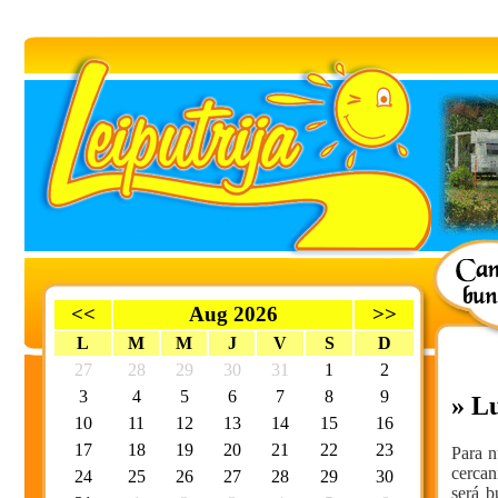
<<
Aug 2026
>>
L
M
M
J
V
S
D
27
28
29
30
31
1
2
3
4
5
6
7
8
9
» Lu
10
11
12
13
14
15
16
17
18
19
20
21
22
23
Para n
cercan
24
25
26
27
28
29
30
será b