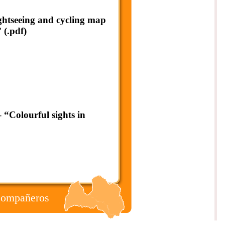
ghtseeing and cycling map
 (.pdf)
 “Colourful sights in
Compañeros