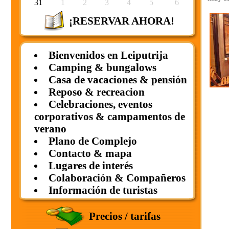
31
1
2
3
4
5
6
¡RESERVAR AHORA!
Bienvenidos en Leiputrija
Camping & bungalows
Casa de vacaciones & pensión
Reposo & recreacion
Celebraciones, eventos
corporativos & campamentos de
verano
Plano de Complejo
Contacto & mapa
Lugares de interés
Colaboración & Compañeros
Información de turistas
Precios / tarifas