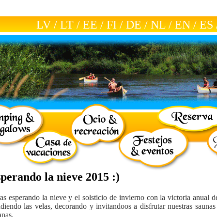
LV
/
LT
/
EE
/
FI
/
DE
/
NL
/
EN
/
ES
perando la nieve 2015 :)
as esperando la nieve y el solsticio de invierno con la victoria anual d
diendo las velas, decorando y invitandoos a disfrutar nuestras saunas 
nas.