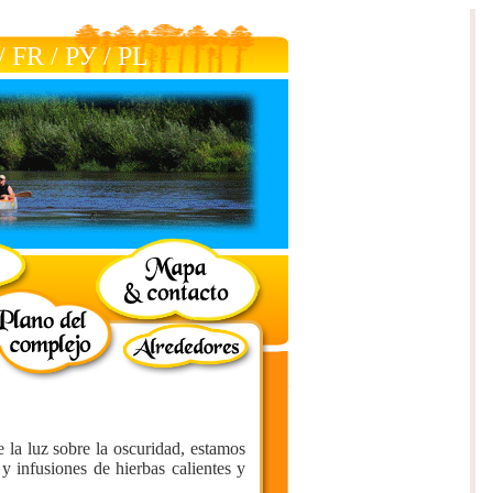
/
FR
/
РУ
/
РL
e la luz sobre la oscuridad, estamos
y infusiones de hierbas calientes y