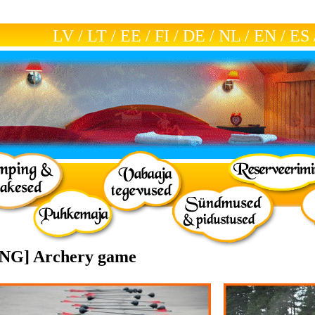
LV
/
LT
/
EE
/
FI
/
DE
/
NL
/
EN
/
ES
ENG] Archery game