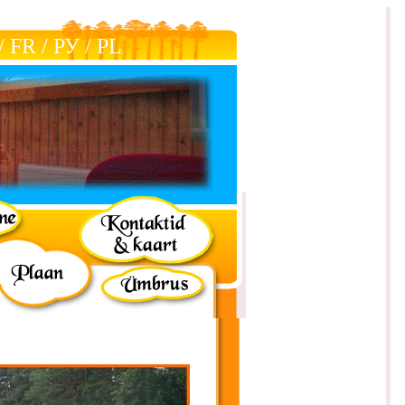
/
FR
/
РУ
/
РL