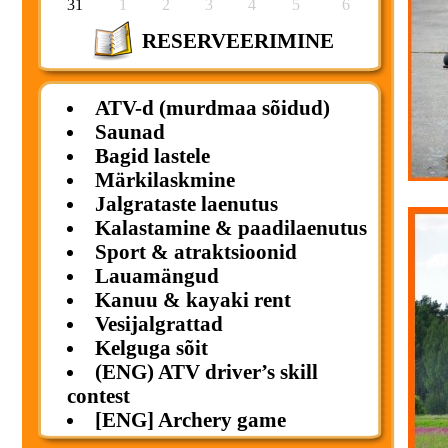
31
1
2
3
4
5
6
RESERVEERIMINE
ATV-d (murdmaa sõidud)
Saunad
Bagid lastele
Märkilaskmine
Jalgrataste laenutus
Kalastamine & paadilaenutus
Sport & atraktsioonid
Lauamängud
Kanuu & kayaki rent
Vesijalgrattad
Kelguga sõit
(ENG) ATV driver’s skill
contest
[ENG] Archery game