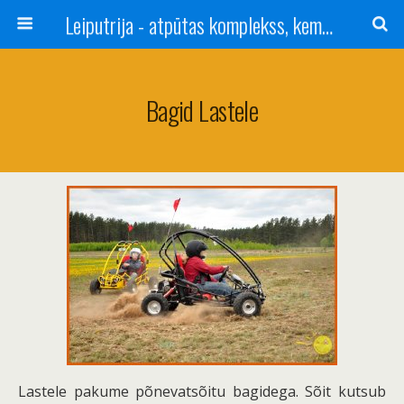
Leiputrija - atpūtas komplekss, kempings, viesu nams pie Rīgas / Camping, caravan site, bed and breakfast near Riga / Camping, caravanas, bungalows Letonia / Campingplatz, Caravanpark, Zimmer in Lettland / Kемпинг и гостевой дом к Риги
Bagid Lastele
Lastele pakume põnevatsõitu bagidega. Sõit kutsub