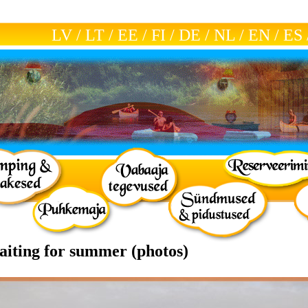
LV
/
LT
/
EE
/
FI
/
DE
/
NL
/
EN
/
ES
aiting for summer (photos)