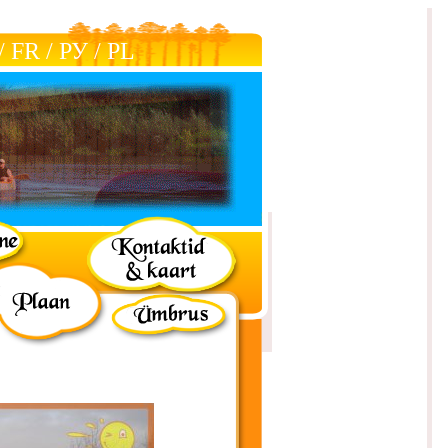
/
FR
/
РУ
/
РL