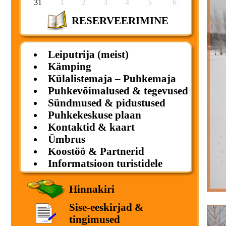
31
1
2
3
4
5
6
RESERVEERIMINE
Leiputrija (meist)
Kämping
Külalistemaja – Puhkemaja
Puhkevõimalused & tegevused
Sündmused & pidustused
Puhkekeskuse plaan
Kontaktid & kaart
Ümbrus
Koostöö & Partnerid
Informatsioon turistidele
Hinnakiri
Sise-eeskirjad &
tingimused