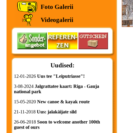
Foto Galerii
Videogalerii
Uudised:
12-01-2026
Uus tee "Leiputriasse"!
3-08-2024
Jalgrattatee kaart: Riga - Gauja
national park
15-05-2020
New canoe & kayak route
21-11-2018
Uus: jalakäijate sild
26-06-2018
Soon to welcome another 100th
guest of ours