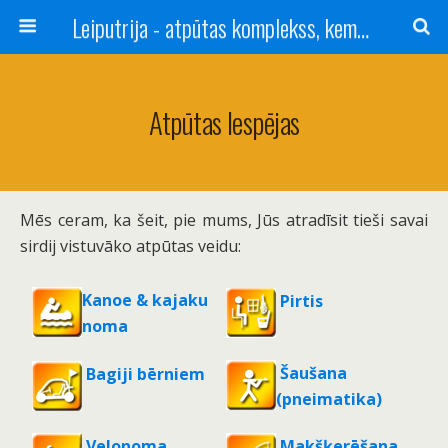
Leiputrija - atpūtas komplekss, kempings, viesu nams pie Rīgas / Camping, caravan site, bed and breakfast near Riga / Camping, caravanas, bungalows Letonia / Campingplatz, Caravanpark, Zimmer in Lettland / Kемпинг и гостевой дом к Риги
Atpūtas Iespējas
Mēs ceram, ka šeit, pie mums, Jūs atradīsit tieši savai
sirdij vistuvāko atpūtas veidu:
Kanoe & kajaku
Pirtis
noma
Šaušana
Bagiji bērniem
(pneimatika)
Velonoma
Makšķerēšana