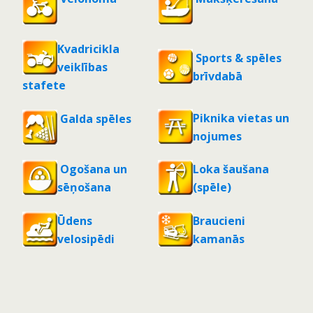
Kvadricikla
Sports & spēles
veiklības
brīvdabā
stafete
Piknika vietas un
Galda spēles
nojumes
Ogošana un
Loka šaušana
sēņošana
(spēle)
Ūdens
Braucieni
velosipēdi
kamanās