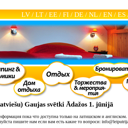
LV
/
LT
/
EE
/
FI
/
DE
/
NL
/
EN
/
ES
atviešu) Gaujas svētki Ādažos 1. jūnijā
нформация пока что доступна только на латишском и англиском. 
уйста пишите нам если вам есть какие то вопроси: info@leiputrij