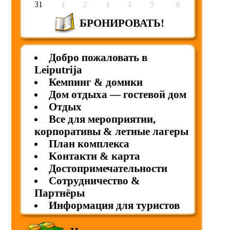
31
1
2
3
4
5
6
БРОНИРОВАТЬ!
Добро пожаловать в
Leiputrija
Кемпинг & домики
Дом отдыха — гостевой дом
Отдых
Все для мероприятии,
корпоративы & летные лагеры
План комплекса
Kонтакти & карта
Достопримечательности
Cотрудничество &
Партнёры
Информация для туристов