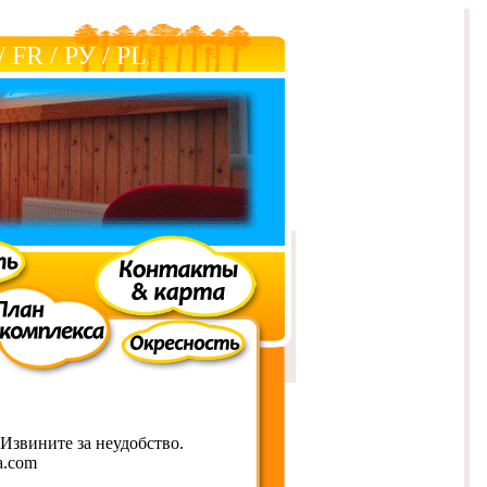
/
FR
/
РУ
/
РL
Извините за неудобство.
a.com