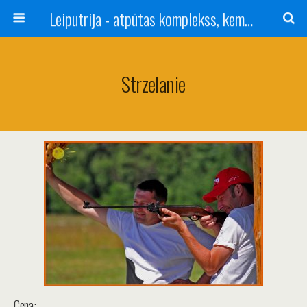
Leiputrija - atpūtas komplekss, kempings, viesu nams pie Rīgas / Camping, caravan site, bed and breakfast near Riga / Camping, caravanas, bungalows Letonia / Campingplatz, Caravanpark, Zimmer in Lettland / Kемпинг и гостевой дом к Риги
Strzelanie
Cena: