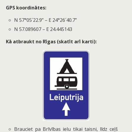
GPS koordinātes:
N 57°05´22.9” – E 24°26´40.7”
N 57.089607 – E 24.445143
Kā atbraukt no Rīgas (skatīt arī karti):
Brauciet pa Brīvības ielu tikai taisni, līdz ceļš