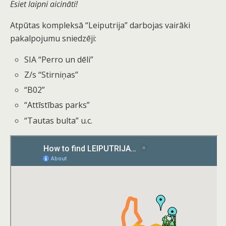
Esiet laipni aicināti!
Atpūtas kompleksā “Leiputrija” darbojas vairāki
pakalpojumu sniedzēji:
SIA “Perro un dēli”
Z/s “Stirniņas”
“B02”
“Attīstības parks”
“Tautas bulta” u.c.