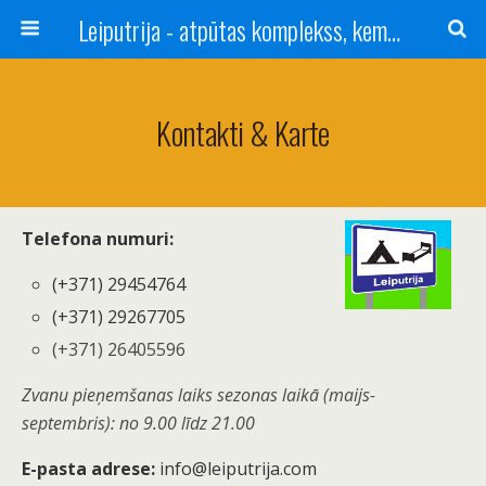
Leiputrija - atpūtas komplekss, kempings, viesu nams pie Rīgas / Camping, caravan site, bed and breakfast near Riga / Camping, caravanas, bungalows Letonia / Campingplatz, Caravanpark, Zimmer in Lettland / Kемпинг и гостевой дом к Риги
Kontakti & Karte
Тelefona numuri:
(+371) 29454764
(+371) 29267705
(+371) 26405596
Zvanu pieņemšanas laiks sezonas laikā (maijs-
septembris): no 9.00 līdz 21.00
E-pasta adrese:
info@leiputrija.com