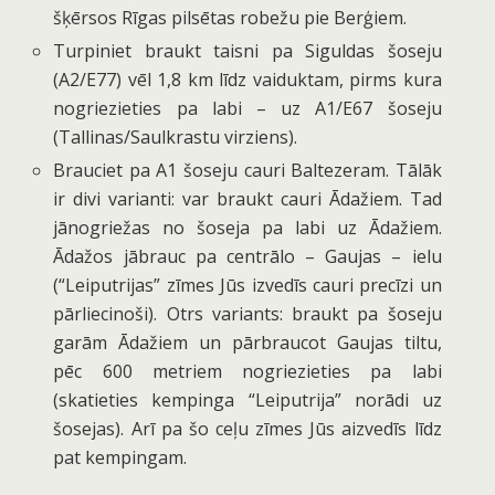
šķērsos Rīgas pilsētas robežu pie Berģiem.
Turpiniet braukt taisni pa Siguldas šoseju
(A2/E77) vēl 1,8 km līdz vaiduktam, pirms kura
nogriezieties pa labi – uz A1/E67 šoseju
(Tallinas/Saulkrastu virziens).
Brauciet pa A1 šoseju cauri Baltezeram. Tālāk
ir divi varianti: var braukt cauri Ādažiem. Tad
jānogriežas no šoseja pa labi uz Ādažiem.
Ādažos jābrauc pa centrālo – Gaujas – ielu
(“Leiputrijas” zīmes Jūs izvedīs cauri precīzi un
pārliecinoši). Otrs variants: braukt pa šoseju
garām Ādažiem un pārbraucot Gaujas tiltu,
pēc 600 metriem nogriezieties pa labi
(skatieties kempinga “Leiputrija” norādi uz
šosejas). Arī pa šo ceļu zīmes Jūs aizvedīs līdz
pat kempingam.