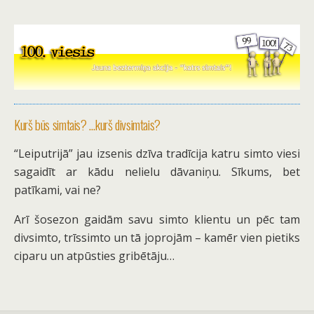
Kurš būs simtais? …kurš divsimtais?
“Leiputrijā” jau izsenis dzīva tradīcija katru simto viesi
sagaidīt ar kādu nelielu dāvaniņu.
Sīkums, bet
patīkami, vai ne?
Arī šosezon gaidām savu simto klientu un pēc tam
divsimto, trīssimto un tā joprojām – kamēr vien pietiks
ciparu un atpūsties gribētāju…