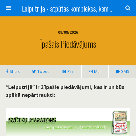
Leiputrija - atpūtas komplekss, kempings, viesu nams pie Rīgas / Camping, caravan site, bed and breakfast near Riga / Camping, caravanas, bungalows Letonia / Campingplatz, Caravanpark, Zimmer in Lettland / Kемпинг и гостевой дом к Риги
09/08/2026
Īpašais Piedāvājums
Share
Tweet
Pin
Mail
SMS
“Leiputrijā” ir 2 īpašie piedāvājumi, kas ir un būs
spēkā nepārtraukti: