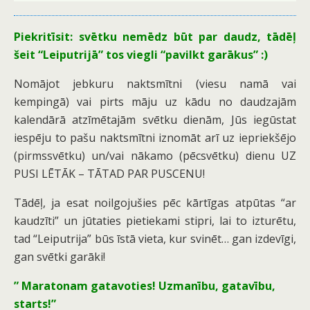
Piekritīsit: svētku nemēdz būt par daudz, tādēļ
šeit “Leiputrijā” tos viegli “pavilkt garākus” :)
Nomājot jebkuru naktsmītni (viesu namā vai
kempingā) vai pirts māju uz kādu no daudzajām
kalendārā atzīmētajām svētku dienām, Jūs iegūstat
iespēju to pašu naktsmītni iznomāt arī uz iepriekšējo
(pirmssvētku) un/vai nākamo (pēcsvētku) dienu UZ
PUSI LĒTĀK – TĀTAD PAR PUSCENU!
Tādēļ, ja esat noilgojušies pēc kārtīgas atpūtas “ar
kaudzīti” un jūtaties pietiekami stipri, lai to izturētu,
tad “Leiputrija” būs īstā vieta, kur svinēt… gan izdevīgi,
gan svētki garāki!
” Maratonam gatavoties! Uzmanību, gatavību,
starts!”