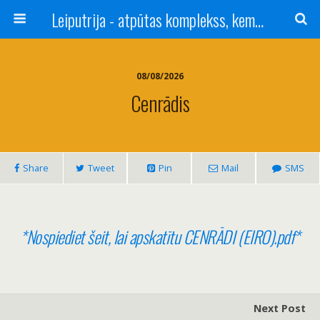
Leiputrija - atpūtas komplekss, kempings, viesu nams pie Rīgas / Camping, caravan site, bed and breakfast near Riga / Camping, caravanas, bungalows Letonia / Campingplatz, Caravanpark, Zimmer in Lettland / Kемпинг и гостевой дом к Риги
08/08/2026
Cenrādis
Share
Tweet
Pin
Mail
SMS
*Nospiediet šeit, lai apskatītu CENRĀDI (EIRO).pdf*
Next Post