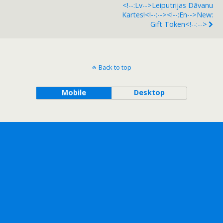
<!--:lv-->Leiputrijas Dāvanu
Kartes!<!--:--><!--:en-->New:
Gift Token<!--:-->
Back to top
Mobile
Desktop