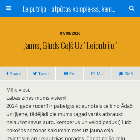
Leiputrija - atpūtas komplekss, kempings, viesu nams pie Rīgas / Camping, caravan site, bed and breakfast near Riga / Camping, caravanas, bungalows Letonia / Campingplatz, Caravanpark, Zimmer in Lettland / Kемпинг и гостевой дом к Риги
07/08/2026
Jauns, Gluds Ceļš Uz “Leiputriju”
Share
Tweet
Pin
Mail
SMS
Mīļie viesi,
Labas ziņas mums visiem!
2024. gada rudenī ir pabeigts atjaunotais ceļš no Ādaži
uz Iļķene, tādējādi pie mums tagad varēs atbraukt
nelaužot savus auto, kemperus un velodipēdus :) Līdz
nākošās sezonas sākumam mēs uz jaunā ceļa
izvietosim arī Leiputrijas norādes. Tāpat pa šo ceļu