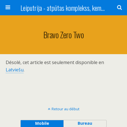
Leiputrija - atpūtas komplekss, kempings, viesu nams pie Rīgas / Camping, caravan site, bed and breakfast near Riga / Camping, caravanas, bungalows Letonia / Campingplatz, Caravanpark, Zimmer in Lettland / Kемпинг и гостевой дом к Риги
Bravo Zero Two
Désolé, cet article est seulement disponible en
Latviešu
.
Retour au début
Mobile
Bureau