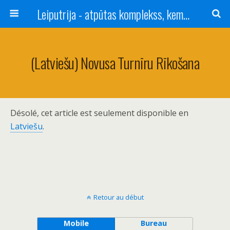
Leiputrija - atpūtas komplekss, kempings, viesu nams pie Rīgas / Camping, caravan site, bed and breakfast near Riga / Camping, caravanas, bungalows Letonia / Campingplatz, Caravanpark, Zimmer in Lettland / Kемпинг и гостевой дом к Риги
(Latviešu) Novusa Turnīru Rīkošana
Désolé, cet article est seulement disponible en
Latviešu
.
Retour au début
Mobile
Bureau