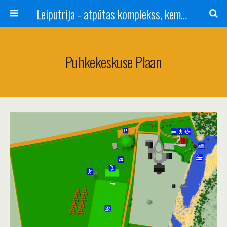
Leiputrija - atpūtas komplekss, kempings, viesu nams pie Rīgas / Camping, caravan site, bed and breakfast near Riga / Camping, caravanas, bungalows Letonia / Campingplatz, Caravanpark, Zimmer in Lettland / Kемпинг и гостевой дом к Риги
Puhkekeskuse Plaan