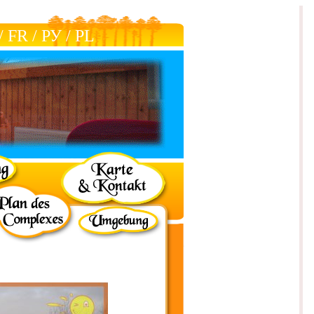
/
FR
/
РУ
/
РL