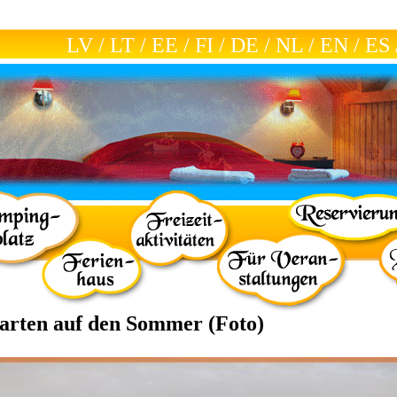
LV
/
LT
/
EE
/
FI
/
DE
/
NL
/
EN
/
ES
arten auf den Sommer (Foto)