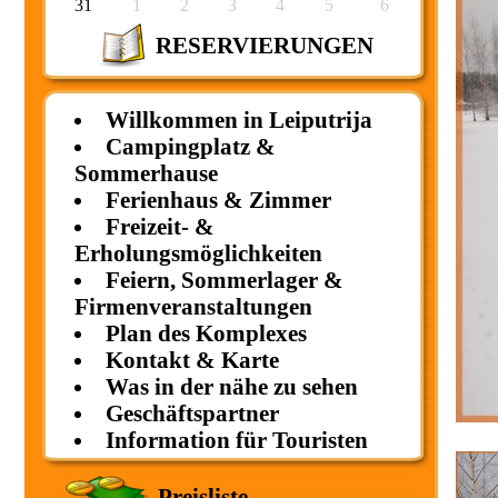
31
1
2
3
4
5
6
RESERVIERUNGEN
Willkommen in Leiputrija
Campingplatz &
Sommerhause
Ferienhaus & Zimmer
Freizeit- &
Erholungsmöglichkeiten
Feiern, Sommerlager &
Firmenveranstaltungen
Plan des Komplexes
Kontakt & Karte
Was in der nähe zu sehen
Geschäftspartner
Information für Touristen
Preisliste