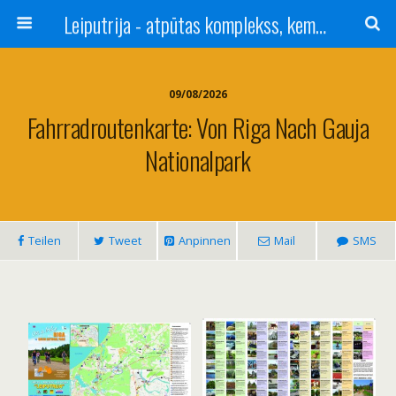
Leiputrija - atpūtas komplekss, kempings, viesu nams pie Rīgas / Camping, caravan site, bed and breakfast near Riga / Camping, caravanas, bungalows Letonia / Campingplatz, Caravanpark, Zimmer in Lettland / Kемпинг и гостевой дом к Риги
09/08/2026
Fahrradroutenkarte: Von Riga Nach Gauja
Nationalpark
Teilen
Tweet
Anpinnen
Mail
SMS