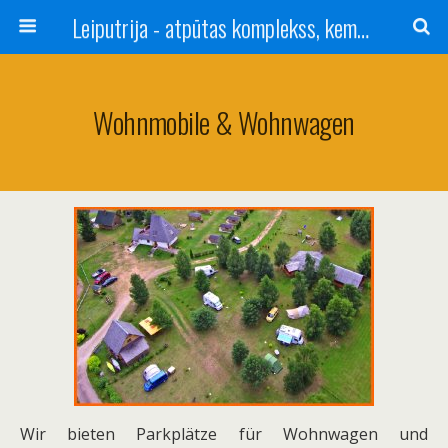
Leiputrija - atpūtas komplekss, kempings, viesu nams pie Rīgas / Camping, caravan site, bed and breakfast near Riga / Camping, caravanas, bungalows Letonia / Campingplatz, Caravanpark, Zimmer in Lettland / Kемпинг и гостевой дом к Риги
Wohnmobile & Wohnwagen
Wir bieten Parkplätze für Wohnwagen und