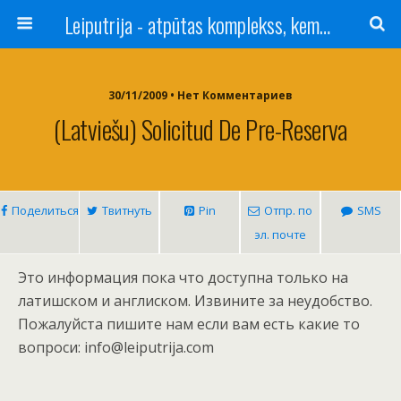
Leiputrija - atpūtas komplekss, kempings, viesu nams pie Rīgas / Camping, caravan site, bed and breakfast near Riga / Camping, caravanas, bungalows Letonia / Campingplatz, Caravanpark, Zimmer in Lettland / Kемпинг и гостевой дом к Риги
30/11/2009 • Нет Комментариев
(Latviešu) Solicitud De Pre-Reserva
Поделиться
Твитнуть
Pin
Отпр. по
SMS
эл. почте
Это информация пока что доступна только на
латишском и англиском. Извините за неудобство.
Пожалуйста пишите нам если вам есть какие то
вопроси: info@leiputrija.com