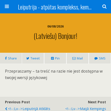
Leiputrija - atpūtas komplekss, kempings, viesu nams pie Rīgas / Camping, caravan site, bed and breakfast near Riga / Camping, caravanas, bungalows Letonia / Campingplatz, Caravanpark, Zimmer in Lettland / Kемпинг и гостевой дом к Риги
06/08/2026
(Latviešu) Bonjour!
Share
Tweet
Pin
Mail
SMS
Przepraszamy – ta treść na razie nie jest dostępna w
twojej wersji językowej
Previous Post
Next Post
<!--:lv-->Leiputrijā Atklāts
<!--:lv-->Maijā Kempings