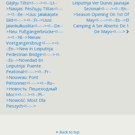
Gājēju Tilts!<!--:--><!--:lt--
Leiputrija Ver Durvis Jaunajai
>Naujas: Pėsčiųjų Tiltas<!--:-
Sezonai!<!--:--><!--:en--
-><!--:ee-->Uus: Jalakäijate
>Season Opening On 1st Of
Sild<!--:--><!--:fi-->Uusi:
May<!--:--><!--:es-->El
Jalankulkusilta<!--:--><!--:de--
Camping A Ser Abierto De 1
>Neu: Fußgängerbrücke<!--:-
De Mayo<!--:-->
-><!--:nl-->Nieuw:
Voetgangersbrug<!--:--><!-
-:en-->New In Leiputrija:
Pedestrian Bridge<!--:--><!-
-:es-->Novedad En
Leiputrija: Puente
Peatonal<!--:--><!--:fr--
>Nouveau: Pont
Piétonnier<!--:--><!--:ru--
>Новость: Пешеходный
Мост<!--:--><!--:pl--
>Nowość: Most Dla
Pieszych<!--:-->
Back to top