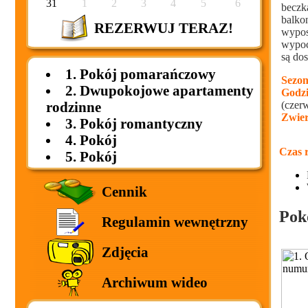
31
1
2
3
4
5
6
beczk
balko
REZERWUJ TERAZ!
wypos
wypoc
są do
1. Pokój pomarańczowy
Sezon
2. Dwupokojowe apartamenty
Godzi
(czerw
rodzinne
Zwie
3. Pokój romantyczny
4. Pokój
Czas r
5. Pokój
Cennik
Pok
Regulamin wewnętrzny
Zdjęcia
Archiwum wideo