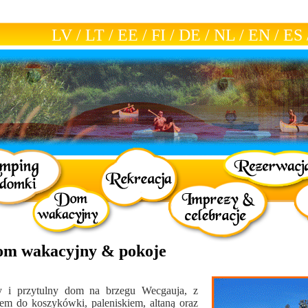
LV
/
LT
/
EE
/
FI
/
DE
/
NL
/
EN
/
ES
om wakacyjny & pokoje
y i przytulny dom na brzegu Wecgauja, z
iem do koszykówki, paleniskiem, altaną oraz