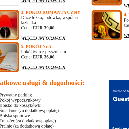
WIĘCEJ INFORMACJI
…
W
3. POKÓJ ROMANTYCZNY
4.
Duże łóżko, lodówka, wspólna
Po
łazienka
Ce
Cena:
EUR 39,00
…
…
W
WIĘCEJ INFORMACJI
5. POKÓJ Nr.5
Pokój twin z prysznicem
Cena:
EUR 36,00
…
WIĘCEJ INFORMACJI
atkowe usługi & dogodności:
Prywatny parking
Pokój wypoczynkowy
Boisko do koszykówki
Śniadanie (za dodatkową opłatę)
Boiska sportowe
Transfer (za dodatkową opłatę)
Pralnie (za dodatkową opłatę)