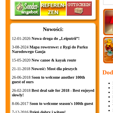
Nowości:
12-01-2026
Nowa droga do „Leiputrii”!
3-08-2024
Mapa rowerowe: z Rygi do Parku
Narodowego Gauja
15-05-2020
New canoe & kayak route
21-11-2018
Nowość: Most dla pieszych
Dod
26-06-2018
Soon to welcome another 100th
guest of ours
26-02-2018
Best deal sale for 2018 - Best enjoyed
slowly!
8-06-2017
Soon to welcome season's 100th guest
7-12-2016
Dzień dobry i witam!