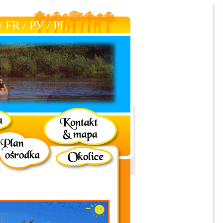
/
FR
/
РУ
/
РL