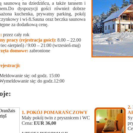
ą saunową na dziedzińcu, a także tarasem i
nem.Do dyspozycji gości również dobrze
ażona kuchenka, prywatny parking, pokój
zynkowy i wi-fi.Sauna oraz beczka saunowa
stępne za dodatkową cenę.
:
przez cały rok
ny pracy (rejestracja gości):
8.00 – 22.00
iec-sierpień) / 9:00 – 21:00 (wrzesień-maj)
rzęta domowe:
zabronione
ejestracji:
Meldowanie się: od godz. 15:00
Wymeldowanie się: do godz.12:00
oje:
2
1. POKÓJ POMARAŃCZOWY
A
Mały pokój twin z prysznicem i WC
Sy
Cena:
EUR 36,00
pr
…
Ce